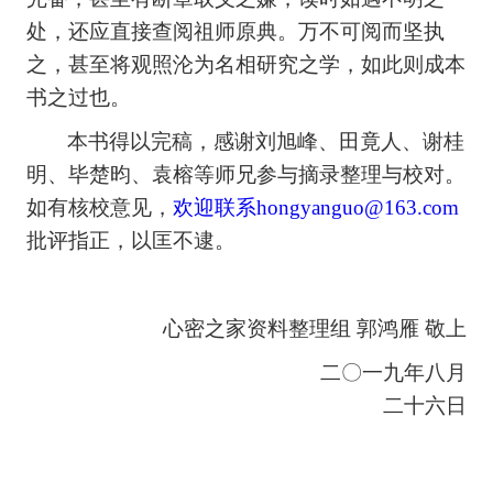
处，还应直接查阅祖师原典。万不可阅而坚执
之，甚至将观照沦为名相研究之学，如此则成本
书之过也。
本书得以完稿，感谢刘旭峰、田竟人、谢桂
明、毕楚昀、袁榕等师兄参与摘录整理与校对。
如有核校意
见，
欢迎联系hongyanguo@163.com
批评指正，以匡不逮。
心密之家资料整理组
郭鸿雁
敬上
二〇一九年八月
二十六日