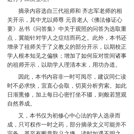
摘录内容选自三代祖师和
齐志军老师的相
关开示，其中尤以师尊
元音老人《佛法修证心
要》丛书《问答集》中关于观照的问答为选取重
点，冀能针对学人之症结而药之。此外，本书还
增录了祖师关于了义教义的部分开示，以期校正
学人根本知见之偏狭；增加了如何应对世间诸事
的祖师开示，以助学人理清本末，用功办道。
因此，本书内容非一时可阅尽，建议同仁读
时不必求快，宜直心会取，切莫分析穷索。如此
日渐熏修，加上每日心密打坐不辍，则般若慧观
自然养成。
又，本书仅为初修心中心法的学人选录而
成，只可权作一时之药，部分摘录文义可能并不
完备，甚至有断章取义之嫌，读时如遇不明之