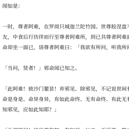
闻如是：
一时，尊者阿难，在罗阅只城迦兰陀竹园。世尊般涅盘
友，中食后行彷徉而行至尊者阿难所，到已共尊者阿难
命却坐一面已，语尊者阿难曰：「我欲有所问，听我所
「当问，贤者！」邪命闻已知之。
「此阿难！彼沙门瞿昙！弃邪见、除邪见，不记说世间
命是身是、命异身异，有如此命终、无有命终、有此无
知邪见，应如此知耶？」