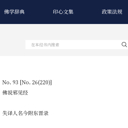
佛学辞典
印心文集
政策法规
No. 93 [No. 26(220)]
佛说邪见经
失译人名今附东晋录