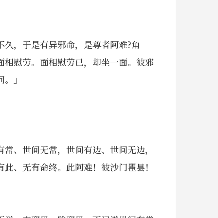
不久，于是有异邪命，是尊者阿难?角
面相慰劳。面相慰劳已，却坐一面。彼邪
问。」
有常、世间无常，世间有边、世间无边，
有此、无有命终。此阿难！彼沙门瞿昙！