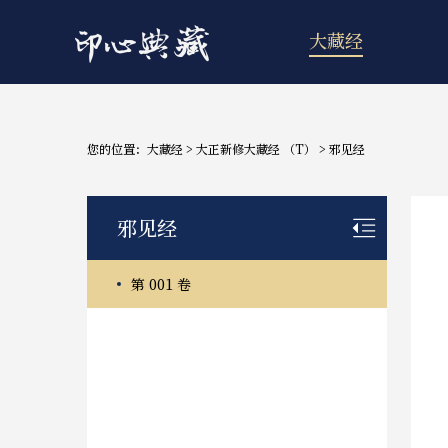
大藏经
您的位置：
大藏经
>
大正新修大藏经 （T）
>
邪见经
邪见经
第 001 卷