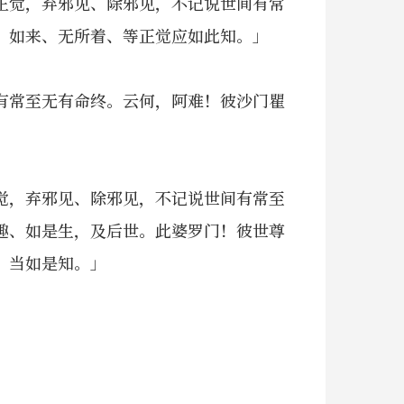
正觉，弃邪见、除邪见，不记说世间有常
，如来、无所着、等正觉应如此知。」
有常至无有命终。云何，阿难！彼沙门瞿
觉，弃邪见、除邪见，不记说世间有常至
趣、如是生，及后世。此婆罗门！彼世尊
，当如是知。」
」