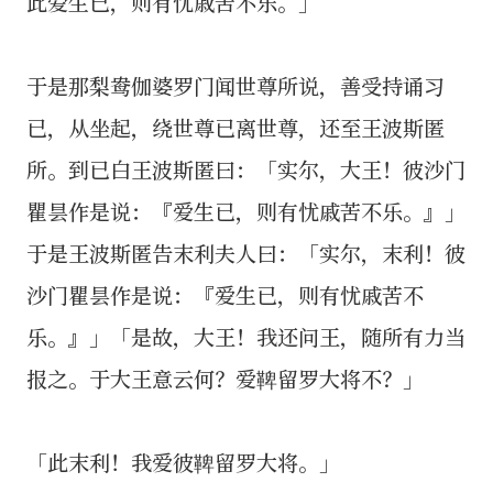
此爱生已，则有忧戚苦不乐。」
于是那梨鸯伽婆罗门闻世尊所说，善受持诵习
已，从坐起，绕世尊已离世尊，还至王波斯匿
所。到已白王波斯匿曰：「实尔，大王！彼沙门
瞿昙作是说：『爱生已，则有忧戚苦不乐。』」
于是王波斯匿告末利夫人曰：「实尔，末利！彼
沙门瞿昙作是说：『爱生已，则有忧戚苦不
乐。』」「是故，大王！我还问王，随所有力当
报之。于大王意云何？爱鞞留罗大将不？」
「此末利！我爱彼鞞留罗大将。」