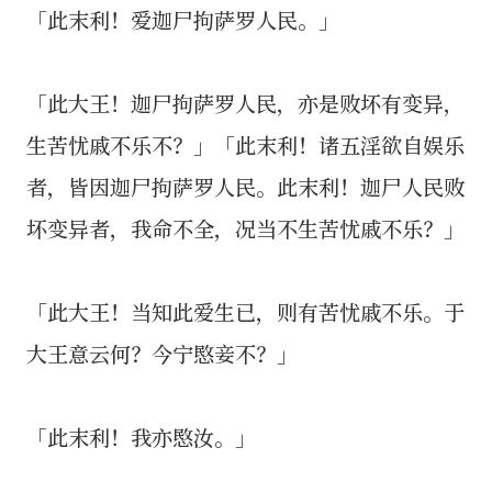
「此末利！爱迦尸拘萨罗人民。」
「此大王！迦尸拘萨罗人民，亦是败坏有变异，
生苦忧戚不乐不？」「此末利！诸五淫欲自娱乐
者，皆因迦尸拘萨罗人民。此末利！迦尸人民败
坏变异者，我命不全，况当不生苦忧戚不乐？」
「此大王！当知此爱生已，则有苦忧戚不乐。于
大王意云何？今宁愍妾不？」
「此末利！我亦愍汝。」