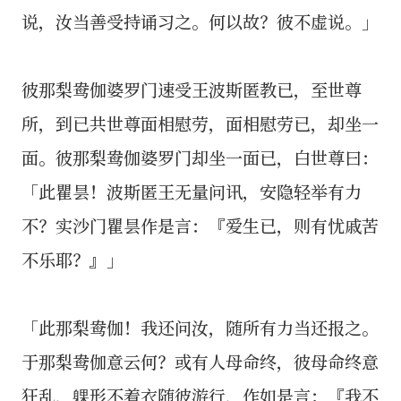
说，汝当善受持诵习之。何以故？彼不虚说。」
彼那梨鸯伽婆罗门速受王波斯匿教已，至世尊
所，到已共世尊面相慰劳，面相慰劳已，却坐一
面。彼那梨鸯伽婆罗门却坐一面已，白世尊曰：
「此瞿昙！波斯匿王无量问讯，安隐轻举有力
不？实沙门瞿昙作是言：『爱生已，则有忧戚苦
不乐耶？』」
「此那梨鸯伽！我还问汝，随所有力当还报之。
于那梨鸯伽意云何？或有人母命终，彼母命终意
狂乱，躶形不着衣随彼游行，作如是言：『我不