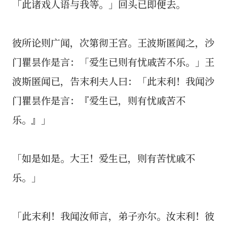
「此诸戏人语与我等。」回头已即便去。
彼所论则广闻，次第彻王宫。王波斯匿闻之，沙
门瞿昙作是言：「爱生已则有忧戚苦不乐。」王
波斯匿闻已，告末利夫人曰：「此末利！我闻沙
门瞿昙作是言：『爱生已，则有忧戚苦不
乐。』」
「如是如是。大王！爱生已，则有苦忧戚不
乐。」
「此末利！我闻汝师言，弟子亦尔。汝末利！彼