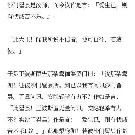
沙门瞿昙是汝师，而今汝作是言：『爱生已，则
有忧戚苦不乐。』」
「此大王！闻我所说不信者，便可自往、若遣
使。」
于是王波斯匿告那梨鸯伽婆罗门曰：「汝那梨鸯
伽！往彼沙门瞿昙所。到已以我言问讯沙门瞿
昙，无量问讯，安隐轻举有力不？作如是言：
『此瞿昙！王波斯匿无量问讯，安隐轻举有力
不？实沙门瞿昙！作是言：「爱生已，则有忧戚
苦不乐耶？」』此那梨鸯伽！若彼沙门瞿昙作是