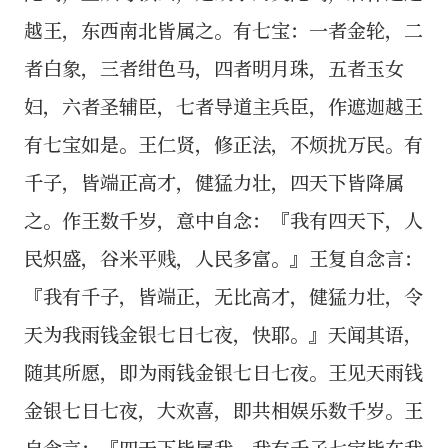
越王，东西南北皆属之。有七宝：一者金轮，二
者白象，三者绀色马，四者明月珠，五者玉女
妇，六者圣辅臣，七者导道主兵臣，作遮迦越王
有七宝如是。王仁贤，修正法，不烦扰万民。有
千子，皆端正高才，健猛力壮，四天下皆降属
之。作王数千岁，意中自念：『我有四天下，人
民炽盛，谷米平贱，人民多富。』王复自念言：
『我有千子，皆端正，无比高才，健猛力壮，令
天为我雨钱金银七日七夜，快耶。』天闻其语，
随其所愿，即为雨钱金银七日七夜。王见天雨钱
金银七日七夜，大欢喜，即共相娱乐数千岁。王
自念言：『四天下皆属我，我有千子七宝皆在我