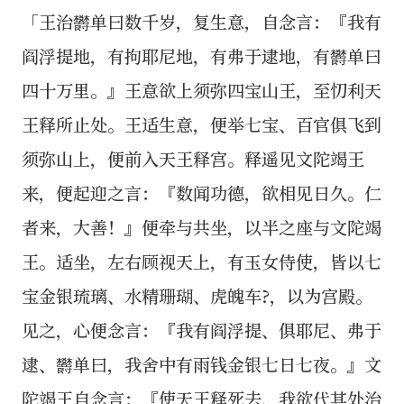
「王治欝单曰数千岁，复生意，自念言：『我有
阎浮提地，有拘耶尼地，有弗于逮地，有欝单曰
四十万里。』王意欲上须弥四宝山王，至忉利天
王释所止处。王适生意，便举七宝、百官俱飞到
须弥山上，便前入天王释宫。释遥见文陀竭王
来，便起迎之言：『数闻功德，欲相见日久。仁
者来，大善！』便牵与共坐，以半之座与文陀竭
王。适坐，左右顾视天上，有玉女侍使，皆以七
宝金银琉璃、水精珊瑚、虎魄车?，以为宫殿。
见之，心便念言：『我有阎浮提、俱耶尼、弗于
逮、欝单曰，我舍中有雨钱金银七日七夜。』文
陀竭王自念言：『使天王释死去，我欲代其处治