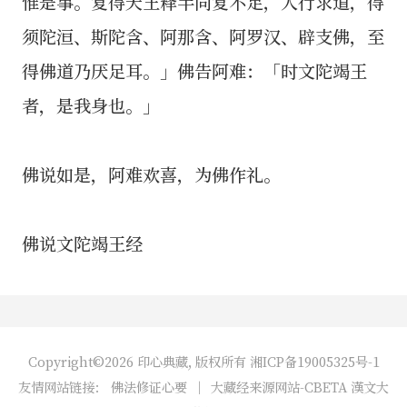
惟是事。复得天王释半尚复不足，人行求道，得
须陀洹、斯陀含、阿那含、阿罗汉、辟支佛，至
得佛道乃厌足耳。」佛告阿难：「时文陀竭王
者，是我身也。」
佛说如是，阿难欢喜，为佛作礼。
佛说文陀竭王经
Copyright©2026 印心典藏, 版权所有
湘ICP备19005325号-1
友情网站链接：
佛法修证心要
｜
大藏经来源网站-CBETA 漢文大