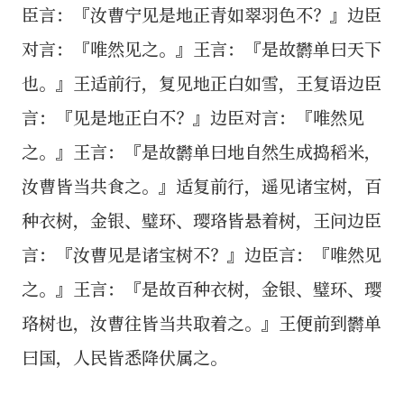
臣言：『汝曹宁见是地正青如翠羽色不？』边臣
对言：『唯然见之。』王言：『是故欝单曰天下
也。』王适前行，复见地正白如雪，王复语边臣
言：『见是地正白不？』边臣对言：『唯然见
之。』王言：『是故欝单曰地自然生成捣稻米，
汝曹皆当共食之。』适复前行，遥见诸宝树，百
种衣树，金银、璧环、璎珞皆悬着树，王问边臣
言：『汝曹见是诸宝树不？』边臣言：『唯然见
之。』王言：『是故百种衣树，金银、璧环、璎
珞树也，汝曹往皆当共取着之。』王便前到欝单
曰国，人民皆悉降伏属之。