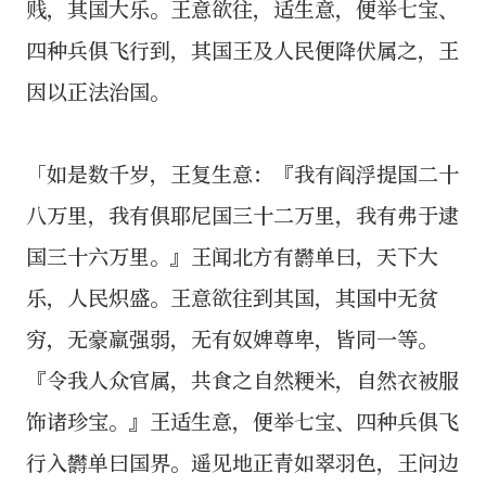
贱，其国大乐。王意欲往，适生意，便举七宝、
四种兵俱飞行到，其国王及人民便降伏属之，王
因以正法治国。
「如是数千岁，王复生意：『我有阎浮提国二十
八万里，我有俱耶尼国三十二万里，我有弗于逮
国三十六万里。』王闻北方有欝单曰，天下大
乐，人民炽盛。王意欲往到其国，其国中无贫
穷，无豪羸强弱，无有奴婢尊卑，皆同一等。
『令我人众官属，共食之自然粳米，自然衣被服
饰诸珍宝。』王适生意，便举七宝、四种兵俱飞
行入欝单曰国界。遥见地正青如翠羽色，王问边