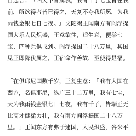
前，所欲得者皆已得之，天复不夺我所愿，为我
雨钱金银七日七夜。』文陀竭王闻南方有阎浮提
国大乐人民炽盛，王意欲往，适生意，便举七
宝、四种兵俱飞到。阎浮提国二十八万里，其国
见王即降伏属之，王宿命作善故，至使得是福。
「在俱耶尼国数千岁，王复生意：『我有大国在
西方，名俱耶尼，纵广三十二万里，我有七宝，
天为我雨钱金银七日七夜，我有千子，皆端正无
比高才健猛力壮，我有南方阎浮提国二十八万
里。』王闻东方有弗于逮国，人民炽盛，谷米平