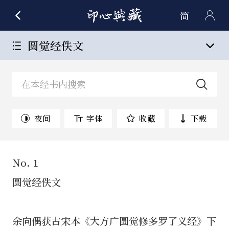
简
圆觉经佚文
夜间
字体
收藏
下载
No. 1
圆觉经佚文
余向偶获古宋本《大方广圆觉修多罗了义经》下