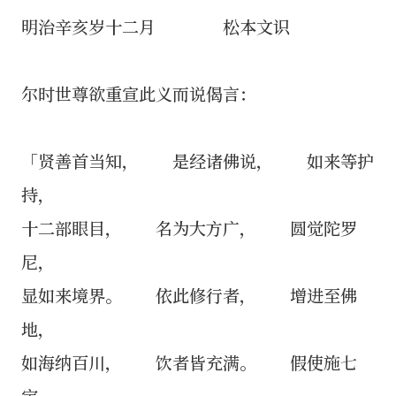
明治辛亥岁十二月 松本文识
尔时世尊欲重宣此义而说偈言：
「贤善首当知， 是经诸佛说， 如来等护
持，
十二部眼目， 名为大方广， 圆觉陀罗
尼，
显如来境界。 依此修行者， 增进至佛
地，
如海纳百川， 饮者皆充满。 假使施七
宝，