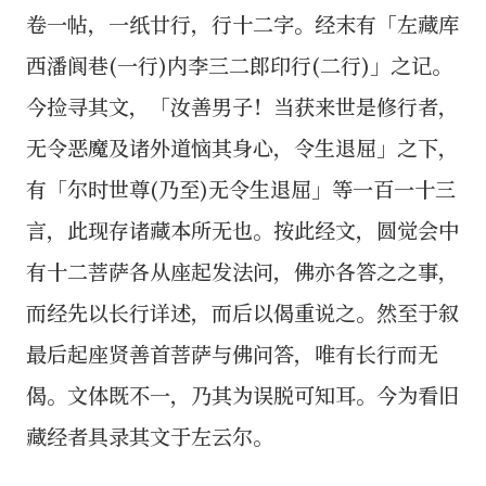
卷一帖，一纸廿行，行十二字。经末有「左藏库
西潘阆巷(一行)内李三二郎印行(二行)」之记。
今捡寻其文，「汝善男子！当获来世是修行者，
无令恶魔及诸外道恼其身心，令生退屈」之下，
有「尔时世尊(乃至)无令生退屈」等一百一十三
言，此现存诸藏本所无也。按此经文，圆觉会中
有十二菩萨各从座起发法问，佛亦各答之之事，
而经先以长行详述，而后以偈重说之。然至于叙
最后起座贤善首菩萨与佛问答，唯有长行而无
偈。文体既不一，乃其为误脱可知耳。今为看旧
藏经者具录其文于左云尔。