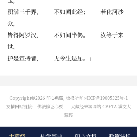
积满三千界， 不如闻此经； 若化河沙
众，
皆得阿罗汉， 不如闻半偈。 汝等于来
世，
护是宣持者， 无令生退屈。」
Copyright©2026 印心典藏, 版权所有
湘ICP备19005325号-1
友情网站链接：
佛法修证心要
｜
大藏经来源网站-CBETA 漢文大
藏經
大藏经
佛学辞典
印心文集
政策法规