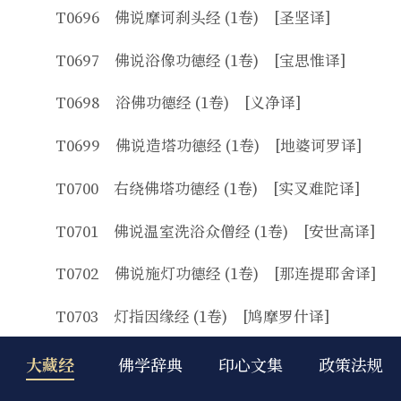
T0696 佛说摩诃刹头经 (1卷) [圣坚译]
T0697 佛说浴像功德经 (1卷) [宝思惟译]
T0698 浴佛功德经 (1卷) [义净译]
T0699 佛说造塔功德经 (1卷) [地婆诃罗译]
T0700 右绕佛塔功德经 (1卷) [实叉难陀译]
T0701 佛说温室洗浴众僧经 (1卷) [安世高译]
T0702 佛说施灯功德经 (1卷) [那连提耶舍译]
T0703 灯指因缘经 (1卷) [鸠摩罗什译]
T0704 佛说楼阁正法甘露鼓经 (1卷) [天息灾译]
大藏经
佛学辞典
印心文集
政策法规