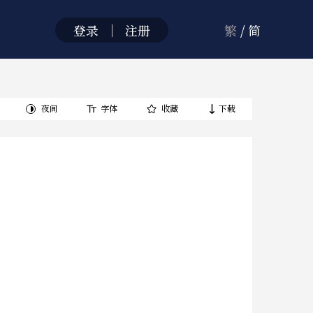
登录
｜
注册
繁
/
简
夜间
字体
收藏
下载