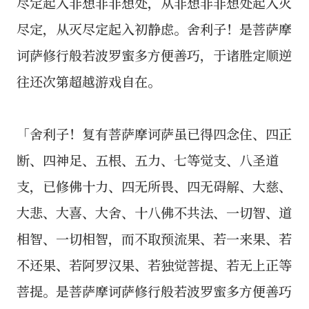
尽定起入非想非非想处，从非想非非想处起入灭
尽定，从灭尽定起入初静虑。舍利子！是菩萨摩
诃萨修行般若波罗蜜多方便善巧，于诸胜定顺逆
往还次第超越游戏自在。
「舍利子！复有菩萨摩诃萨虽已得四念住、四正
断、四神足、五根、五力、七等觉支、八圣道
支，已修佛十力、四无所畏、四无碍解、大慈、
大悲、大喜、大舍、十八佛不共法、一切智、道
相智、一切相智，而不取预流果、若一来果、若
不还果、若阿罗汉果、若独觉菩提、若无上正等
菩提。是菩萨摩诃萨修行般若波罗蜜多方便善巧