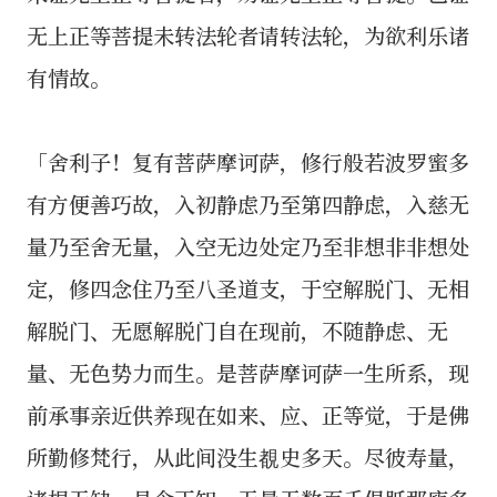
无上正等菩提未转法轮者请转法轮，为欲利乐诸
有情故。
「舍利子！复有菩萨摩诃萨，修行般若波罗蜜多
有方便善巧故，入初静虑乃至第四静虑，入慈无
量乃至舍无量，入空无边处定乃至非想非非想处
定，修四念住乃至八圣道支，于空解脱门、无相
解脱门、无愿解脱门自在现前，不随静虑、无
量、无色势力而生。是菩萨摩诃萨一生所系，现
前承事亲近供养现在如来、应、正等觉，于是佛
所勤修梵行，从此间没生覩史多天。尽彼寿量，