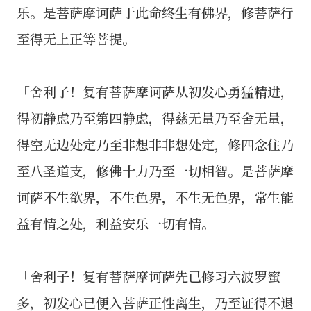
乐。是菩萨摩诃萨于此命终生有佛界，修菩萨行
至得无上正等菩提。
「舍利子！复有菩萨摩诃萨从初发心勇猛精进，
得初静虑乃至第四静虑，得慈无量乃至舍无量，
得空无边处定乃至非想非非想处定，修四念住乃
至八圣道支，修佛十力乃至一切相智。是菩萨摩
诃萨不生欲界，不生色界，不生无色界，常生能
益有情之处，利益安乐一切有情。
「舍利子！复有菩萨摩诃萨先已修习六波罗蜜
多，初发心已便入菩萨正性离生，乃至证得不退