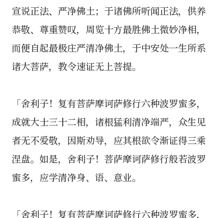
宣说正法、严净佛土；于诸佛所听闻正法，供养
恭敬、尊重赞叹，周览十方最胜佛土微妙净相，
而便自起最极庄严清净佛土，于中安处一生所系
诸大菩萨，教令速证无上菩提。
「舍利子！复有菩萨摩诃萨修行六种波罗蜜多，
成就大士三十二相，诸根猛利清净端严，众生见
者无不爱敬，因斯劝导，应其根欲令渐证得三乘
涅盘。如是，舍利子！菩萨摩诃萨修行般若波罗
蜜多，应学清净身、语、意业。
「舍利子！复有菩萨摩诃萨修行六种波罗蜜多，