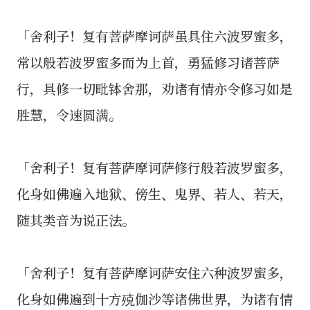
「舍利子！复有菩萨摩诃萨虽具住六波罗蜜多，
常以般若波罗蜜多而为上首，勇猛修习诸菩萨
行，具修一切毗钵舍那，劝诸有情亦令修习如是
胜慧，令速圆满。
「舍利子！复有菩萨摩诃萨修行般若波罗蜜多，
化身如佛遍入地狱、傍生、鬼界、若人、若天，
随其类音为说正法。
「舍利子！复有菩萨摩诃萨安住六种波罗蜜多，
化身如佛遍到十方殑伽沙等诸佛世界，为诸有情