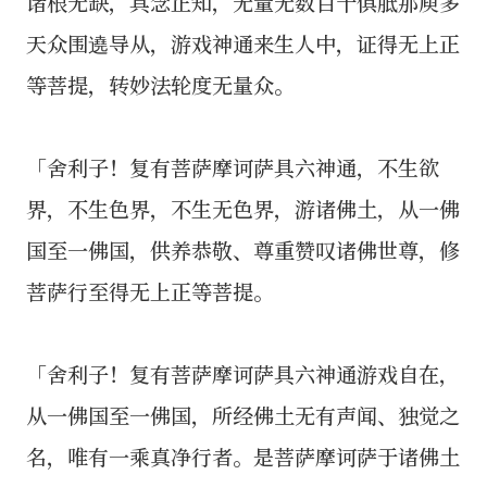
诸根无缺，具念正知，无量无数百千俱胝那庾多
天众围遶导从，游戏神通来生人中，证得无上正
等菩提，转妙法轮度无量众。
「舍利子！复有菩萨摩诃萨具六神通，不生欲
界，不生色界，不生无色界，游诸佛土，从一佛
国至一佛国，供养恭敬、尊重赞叹诸佛世尊，修
菩萨行至得无上正等菩提。
「舍利子！复有菩萨摩诃萨具六神通游戏自在，
从一佛国至一佛国，所经佛土无有声闻、独觉之
名，唯有一乘真净行者。是菩萨摩诃萨于诸佛土