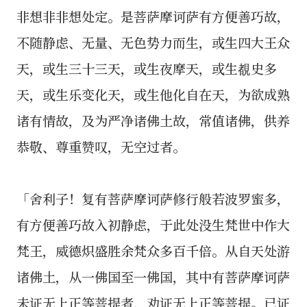
非想非非想处定。是菩萨摩诃萨有方便善巧故，
不随静虑、无量、无色势力而生，或生四大王众
天，或生三十三天，或生夜摩天，或生覩史多
天，或生乐变化天，或生他化自在天，为欲成熟
诸有情故，及为严净诸佛土故，常值诸佛，供养
恭敬、尊重赞叹，无空过者。
「舍利子！复有菩萨摩诃萨修行般若波罗蜜多，
有方便善巧故入初静虑，于此处没生梵世中作大
梵王，威德炽盛胜余梵众多百千倍。从自天处游
诸佛土，从一佛国至一佛国，其中有菩萨摩诃萨
未证无上正等菩提者，劝证无上正等菩提。已证