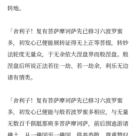
转地。
「舍利子！复有菩萨摩诃萨先已修习六波罗蜜
多，初发心已便能展转证得无上正等菩提，转妙
法轮度无量众，于无余依大涅盘界而般涅盘。般
涅盘后所说正法若住一劫、若一劫余，利乐无边
诸有情类。
「舍利子！复有菩萨摩诃萨先已修习六波罗蜜
多，初发心已便能与般若波罗蜜多相应，与无量
无数百千俱胝那庾多菩萨摩诃萨，前后围遶游诸
佛土，从一佛国至一佛国，供养恭敬、尊重赞叹