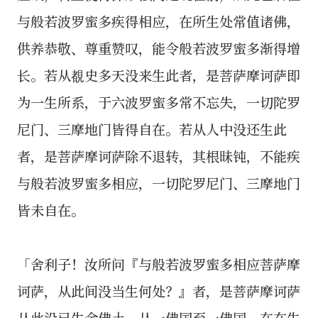
与般若波罗蜜多疾得相应，在所生处常值诸佛，
供养恭敬、尊重赞叹，能令般若波罗蜜多渐得增
长。若从覩史多天没来生此者，是菩萨摩诃萨即
为一生所系，于六波罗蜜多常不忘失，一切陀罗
尼门、三摩地门皆得自在。若从人中没还生此
者，是菩萨摩诃萨除不退转，其根昧钝，不能疾
与般若波罗蜜多相应，一切陀罗尼门、三摩地门
皆未自在。
「舍利子！汝所问『与般若波罗蜜多相应菩萨摩
诃萨，从此间没当生何处？』者，是菩萨摩诃萨
从此没已生余佛土，从一佛国至一佛国，在在生