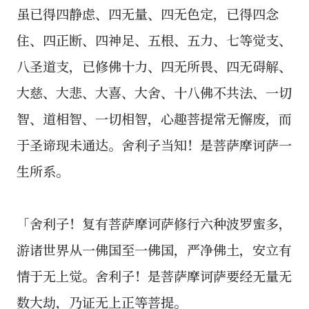
虽已得四静虑、四无量、四无色定，已得四念
住、四正断、四神足、五根、五力、七等觉支、
八圣道支，已修佛十力、四无所畏、四无碍解、
大慈、大悲、大喜、大舍、十八佛不共法、一切
智、道相智、一切相智，心趣菩提常无懈废，而
于圣谛现未通达。舍利子当知！是菩萨摩诃萨一
生所系。
「舍利子！复有菩萨摩诃萨修行六种波罗蜜多，
游诸世界从一佛国至一佛国，严净佛土，安立有
情于无上觉。舍利子！是菩萨摩诃萨要经无量无
数大劫，乃证无上正等菩提。