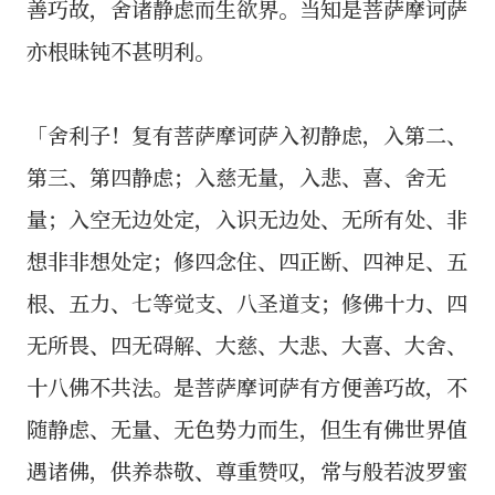
善巧故，舍诸静虑而生欲界。当知是菩萨摩诃萨
亦根昧钝不甚明利。
「舍利子！复有菩萨摩诃萨入初静虑，入第二、
第三、第四静虑；入慈无量，入悲、喜、舍无
量；入空无边处定，入识无边处、无所有处、非
想非非想处定；修四念住、四正断、四神足、五
根、五力、七等觉支、八圣道支；修佛十力、四
无所畏、四无碍解、大慈、大悲、大喜、大舍、
十八佛不共法。是菩萨摩诃萨有方便善巧故，不
随静虑、无量、无色势力而生，但生有佛世界值
遇诸佛，供养恭敬、尊重赞叹，常与般若波罗蜜