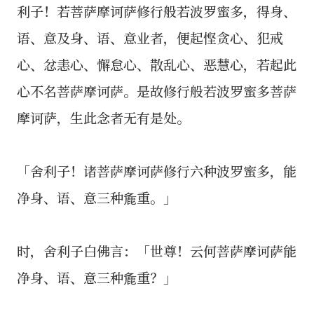
利子！若菩萨摩诃萨修行般若波罗蜜多，得身、
语、意及身、语、意业者，便起悭贪心、犯戒
心、忿恚心、懈怠心、散乱心、恶慧心，若起此
心不名菩萨摩诃萨。是故修行般若波罗蜜多菩萨
摩诃萨，生此念者无有是处。
「舍利子！诸菩萨摩诃萨修行六种波罗蜜多，能
净身、语、意三种麁重。」
时，舍利子白佛言：「世尊！云何菩萨摩诃萨能
净身、语、意三种麁重？」