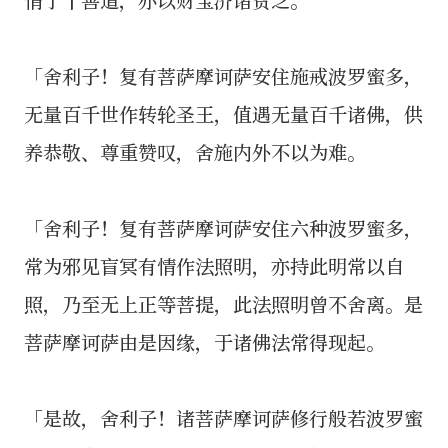
「舍利子！复有菩萨摩诃萨安住施戒波罗蜜多，
无量百千世作转轮圣王，值遇无量百千诸佛，供
养恭敬、尊重赞叹，舍施内外不以为难。
「舍利子！复有菩萨摩诃萨安住六种波罗蜜多，
常为邪见盲冥有情作法照明，亦持此明常以自
照，乃至无上正等菩提，此法照明曾不舍离。是
菩萨摩诃萨由是因缘，于诸佛法常得现起。
「是故，舍利子！诸菩萨摩诃萨修行般若波罗蜜