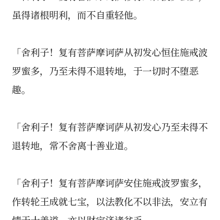
虽得诸根明利，而不自重轻他。
「舍利子！复有菩萨摩诃萨从初发心恒住施戒波
罗蜜多，乃至未得不退转地，于一切时不堕恶
趣。
「舍利子！复有菩萨摩诃萨从初发心乃至未得不
退转地，常不舍离十善业道。
「舍利子！复有菩萨摩诃萨安住施戒波罗蜜多，
作转轮王成就七宝，以法教化不以非法，安立有
情于十善道，亦以财宝济诸贫乏。