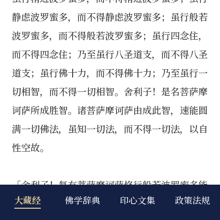
静虑波罗蜜多，而不得静虑波罗蜜多；虽行般若
波罗蜜多，而不得般若波罗蜜多；虽行四念住，
而不得四念住；乃至虽行八圣道支，而不得八圣
道支；虽行佛十力，而不得佛十力；乃至虽行一
切相智，而不得一切相智。舍利子！是名菩萨摩
诃萨所成胜智。诸菩萨摩诃萨由成此智，速能圆
满一切佛法，虽知一切法，而不得一切法，以自
性空故。
「舍利子！复有菩萨摩诃萨修行般若波罗蜜多能
大藏经
佛学辞典
印心文集
政策法规
净五眼，所谓肉眼、天眼、慧眼、法眼、佛