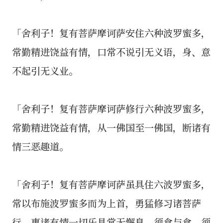
「舍利子！复有菩萨摩诃萨安住六种波罗蜜多，
常勤精进饶益有情，口常不说引无义语，身、意
不起引无义业。
「舍利子！复有菩萨摩诃萨修行六种波罗蜜多，
常勤精进饶益有情，从一佛国至一佛国，断诸有
情三恶趣道。
「舍利子！复有菩萨摩诃萨虽具住六波罗蜜多，
常以布施波罗蜜多而为上首，勇猛修习诸菩萨
行，惠诸有情一切乐具常无懈息，须食与食、须