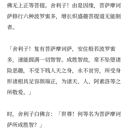
佛无上正等菩提。舍利子！由是因缘，菩萨摩诃
萨修行六种波罗蜜多，增长炽盛趣菩提道无能制
者。
「舍利子！复有菩萨摩诃萨，安住般若波罗蜜
多，速能圆满一切智智。成胜智故，常不坠堕诸
险恶趣，不受下贱人天之身，永不贫穷，所受身
形诸根具足容颜端正，为诸天、人、阿素洛等之
所敬爱。」
时，舍利子白佛言：「世尊！何等名为菩萨摩诃
萨所成胜智？」