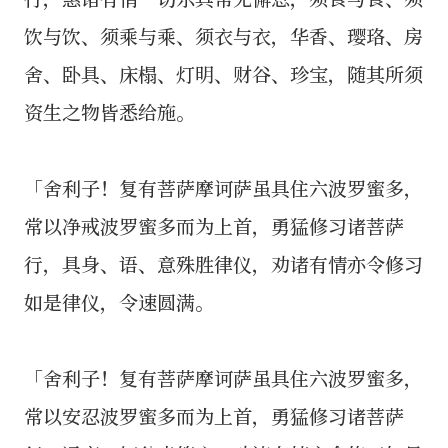
饮与饮、须乘与乘、须衣与衣，华香、璎珞、房
舍、卧具、床榻、灯明、财谷、珍宝，随其所须
资生之物皆悉给施。
「舍利子！复有菩萨摩诃萨虽具住六波罗蜜多，
常以净戒波罗蜜多而为上首，勇猛修习诸菩萨
行，具身、语、意殊胜律仪，劝诸有情亦令修习
如是律仪，令速圆满。
「舍利子！复有菩萨摩诃萨虽具住六波罗蜜多，
常以安忍波罗蜜多而为上首，勇猛修习诸菩萨