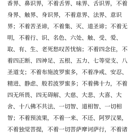
香界、鼻识界，不着舌界、味界、舌识界，不着
身界、触界、身识界，不着意界、法界、意识
界；不着苦圣谛，不着集、灭、道圣谛；不着无
明，不着行、识、名色、六处、触、受、爱、
取、有、生、老死愁叹苦忧恼；不着四念住，不
着四正断、四神足、五根、五力、七等觉支、八
圣道支；不着布施波罗蜜多，不着净戒、安忍、
精进、静虑、般若波罗蜜多；不着佛十力，不着
四无所畏、四无碍解、大慈、大悲、大喜、大
舍、十八佛不共法、一切智、道相智、一切相
智；不着预流果，不着一来、不还、阿罗汉果，
不着独觉菩提，不着一切菩萨摩诃萨行，不着诸