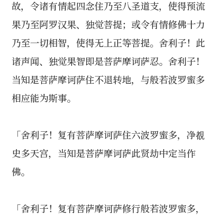
故，令诸有情起四念住乃至八圣道支，使得预流
果乃至阿罗汉果、独觉菩提；或令有情修佛十力
乃至一切相智，使得无上正等菩提。舍利子！此
诸声闻、独觉果智即是菩萨摩诃萨忍。舍利子！
当知是菩萨摩诃萨住不退转地，与般若波罗蜜多
相应能为斯事。
「舍利子！复有菩萨摩诃萨住六波罗蜜多，净覩
史多天宫，当知是菩萨摩诃萨此贤劫中定当作
佛。
「舍利子！复有菩萨摩诃萨修行般若波罗蜜多，