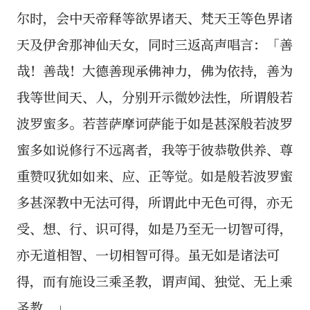
尔时，会中天帝释等欲界诸天、梵天王等色界诸
天及伊舍那神仙天女，同时三返高声唱言：「善
哉！善哉！大德善现承佛神力，佛为依持，善为
我等世间天、人，分别开示微妙法性，所谓般若
波罗蜜多。若菩萨摩诃萨能于如是甚深般若波罗
蜜多如说修行不远离者，我等于彼恭敬供养、尊
重赞叹犹如如来、应、正等觉。如是般若波罗蜜
多甚深教中无法可得，所谓此中无色可得，亦无
受、想、行、识可得，如是乃至无一切智可得，
亦无道相智、一切相智可得。虽无如是诸法可
得，而有施设三乘圣教，谓声闻、独觉、无上乘
圣教。」