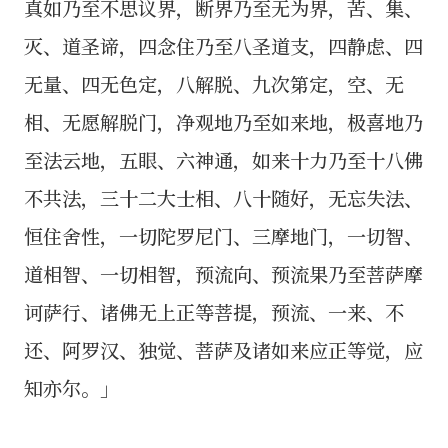
真如乃至不思议界，断界乃至无为界，苦、集、
灭、道圣谛，四念住乃至八圣道支，四静虑、四
无量、四无色定，八解脱、九次第定，空、无
相、无愿解脱门，净观地乃至如来地，极喜地乃
至法云地，五眼、六神通，如来十力乃至十八佛
不共法，三十二大士相、八十随好，无忘失法、
恒住舍性，一切陀罗尼门、三摩地门，一切智、
道相智、一切相智，预流向、预流果乃至菩萨摩
诃萨行、诸佛无上正等菩提，预流、一来、不
还、阿罗汉、独觉、菩萨及诸如来应正等觉，应
知亦尔。」