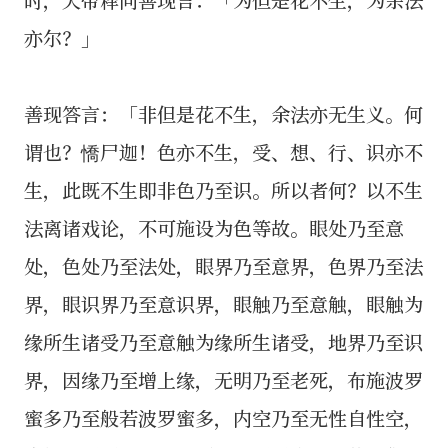
亦尔？」
善现答言：「非但是花不生，余法亦无生义。何
谓也？憍尸迦！色亦不生，受、想、行、识亦不
生，此既不生即非色乃至识。所以者何？以不生
法离诸戏论，不可施设为色等故。眼处乃至意
处，色处乃至法处，眼界乃至意界，色界乃至法
界，眼识界乃至意识界，眼触乃至意触，眼触为
缘所生诸受乃至意触为缘所生诸受，地界乃至识
界，因缘乃至增上缘，无明乃至老死，布施波罗
蜜多乃至般若波罗蜜多，内空乃至无性自性空，