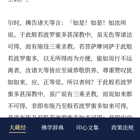
尔时，佛告诸天等言：「如是！如是！如汝所
说。于此般若波罗蜜多甚深教中，虽无色等诸法
可得，而有施设三乘圣教。若菩萨摩诃萨于此般
若波罗蜜多，以无所得而为方便，能如说行不远
离者，汝诸天等皆应至诚恭敬供养、尊重赞叹犹
如如来、应、正等觉。所以者何？于此般若波罗
蜜多甚深教中，虽广说有三乘圣教，而说如来都
不可得，非即布施乃至般若波罗蜜多如来可得，
非离布施乃至般若波罗蜜多如来可得；非即内空
大藏经
佛学辞典
印心文集
政策法规
乃至无性自性空如来可得，非离内空乃至无性自