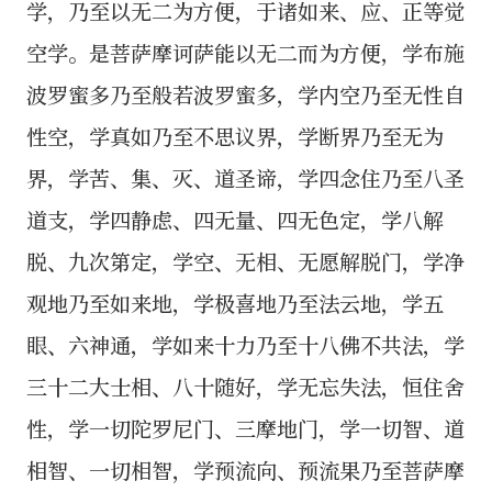
学，乃至以无二为方便，于诸如来、应、正等觉
空学。是菩萨摩诃萨能以无二而为方便，学布施
波罗蜜多乃至般若波罗蜜多，学内空乃至无性自
性空，学真如乃至不思议界，学断界乃至无为
界，学苦、集、灭、道圣谛，学四念住乃至八圣
道支，学四静虑、四无量、四无色定，学八解
脱、九次第定，学空、无相、无愿解脱门，学净
观地乃至如来地，学极喜地乃至法云地，学五
眼、六神通，学如来十力乃至十八佛不共法，学
三十二大士相、八十随好，学无忘失法，恒住舍
性，学一切陀罗尼门、三摩地门，学一切智、道
相智、一切相智，学预流向、预流果乃至菩萨摩