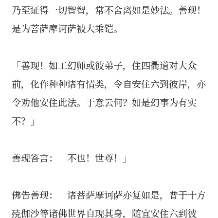
乃至证得一切智智，常不舍离如是妙法。善现！
是为菩萨摩诃萨被大乘铠。
「善现！如工幻师或彼弟子，住四衢道对大众
前，化作种种诸有情类，令自安住六到彼岸，亦
令劝他安住此法。于意云何？如是幻事为有实
不？」
善现答言：「不也！世尊！」
佛告善现：「诸菩萨摩诃萨亦复如是，普于十方
殑伽沙等诸佛世界自现其身，随宜安住六到彼