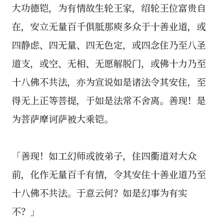
大功德铠，为有情故生轮王家，绍轮王位富贵自
在，安立无量百千俱胝那庾多众于十善业道，或
四静虑、四无量、四无色定，或四念住乃至八圣
道支，或空、无相、无愿解脱门，或佛十力乃至
十八佛不共法，亦为宣说如是诸法令其安住，至
得无上正等菩提，于如是法常不舍离。善现！是
为菩萨摩诃萨被大乘铠。
「善现！如工幻师或彼弟子，住四衢道对大众
前，化作无量百千有情，令其安住十善业道乃至
十八佛不共法。于意云何？如是幻事为有实
不？」