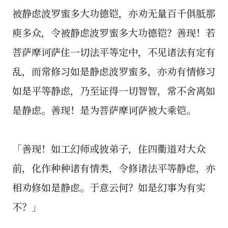
被静虑波罗蜜多大功德铠，亦劝无量百千俱胝那
庾多众，令被静虑波罗蜜多大功德铠？善现！若
菩萨摩诃萨住一切法平等定中，不见诸法有定有
乱，而常修习如是静虑波罗蜜多，亦劝有情修习
如是平等静虑，乃至证得一切智智，常不舍离如
是静虑。善现！是为菩萨摩诃萨被大乘铠。
「善现！如工幻师或彼弟子，住四衢道对大众
前，化作种种诸有情类，令修诸法平等静虑，亦
相劝修如是静虑。于意云何？如是幻事为有实
不？」