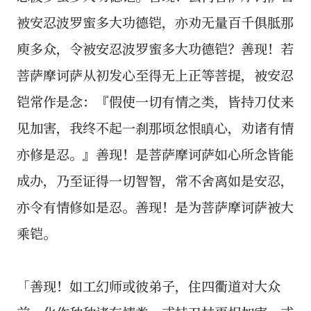
被安忍波罗蜜多大功德铠，亦劝无量百千俱胝那
庾多众，令被安忍波罗蜜多大功德铠？善现！若
菩萨摩诃萨从初发心至得无上正等菩提，被安忍
铠常作是念：『假使一切有情之类，皆持刀仗来
见加害，我终不起一刹那顷忿恨瞋心，劝诸有情
亦修是忍。』善现！是菩萨摩诃萨如心所念皆能
成办，乃至证得一切智智，常不舍离如是安忍，
亦令有情修如是忍。善现！是为菩萨摩诃萨被大
乘铠。
「善现！如工幻师或彼弟子，住四衢道对大众