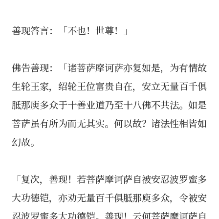
善现答言：「不也！世尊！」
佛告善现：「诸菩萨摩诃萨亦复如是，为有情故
生轮王家，绍轮王位富贵自在，安立无量百千俱
胝那庾多众于十善业道乃至十八佛不共法。如是
菩萨虽有所为而无其实。何以故？诸法性相皆如
幻故。
「复次，善现！若菩萨摩诃萨自被安忍波罗蜜多
大功德铠，亦劝无量百千俱胝那庾多众，令被安
忍波罗蜜多大功德铠。善现！云何菩萨摩诃萨自