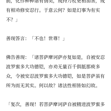
前，化作种种诸有情类，或持刀杖更相加害，或
有相劝修安忍行。于意云何？如是幻事为有实
不？」
善现答言：「不也！世尊！」
佛告善现：「诸菩萨摩诃萨亦复如是，自被安忍
波罗蜜多大功德铠，亦劝无量百千俱胝那庾多
众，令被安忍波罗蜜多大功德铠，如是菩萨虽有
所为而无其实。何以故？诸法性相皆如幻故。
「复次，善现！若菩萨摩诃萨自被精进波罗蜜多