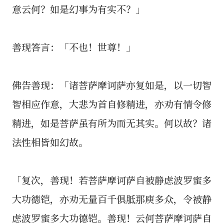
意云何？如是幻事为有实不？」
善现答言：「不也！世尊！」
佛告善现：「诸菩萨摩诃萨亦复如是，以一切智
智相应作意，大悲为首自修精进，亦劝有情令修
精进，如是菩萨虽有所为而无其实。何以故？诸
法性相皆如幻故。
「复次，善现！若菩萨摩诃萨自被静虑波罗蜜多
大功德铠，亦劝无量百千俱胝那庾多众，令被静
虑波罗蜜多大功德铠。善现！云何菩萨摩诃萨自