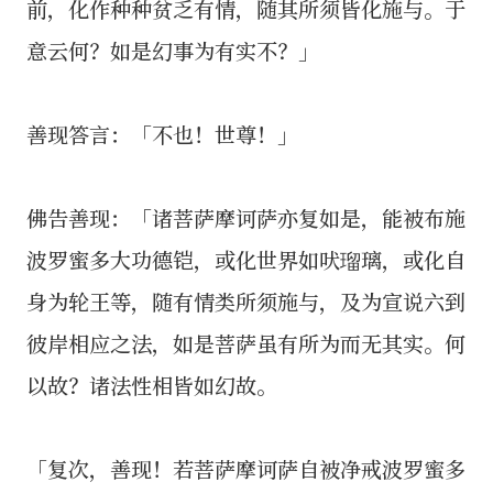
前，化作种种贫乏有情，随其所须皆化施与。于
意云何？如是幻事为有实不？」
善现答言：「不也！世尊！」
佛告善现：「诸菩萨摩诃萨亦复如是，能被布施
波罗蜜多大功德铠，或化世界如吠瑠璃，或化自
身为轮王等，随有情类所须施与，及为宣说六到
彼岸相应之法，如是菩萨虽有所为而无其实。何
以故？诸法性相皆如幻故。
「复次，善现！若菩萨摩诃萨自被净戒波罗蜜多