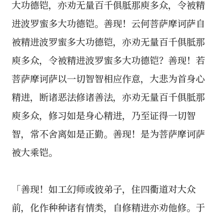
大功德铠，亦劝无量百千俱胝那庾多众，令被精
进波罗蜜多大功德铠。善现！云何菩萨摩诃萨自
被精进波罗蜜多大功德铠，亦劝无量百千俱胝那
庾多众，令被精进波罗蜜多大功德铠？善现！若
菩萨摩诃萨以一切智智相应作意，大悲为首身心
精进，断诸恶法修诸善法，亦劝无量百千俱胝那
庾多众，修习如是身心精进，乃至证得一切智
智，常不舍离如是正勤。善现！是为菩萨摩诃萨
被大乘铠。
「善现！如工幻师或彼弟子，住四衢道对大众
前，化作种种诸有情类，自修精进亦劝他修。于