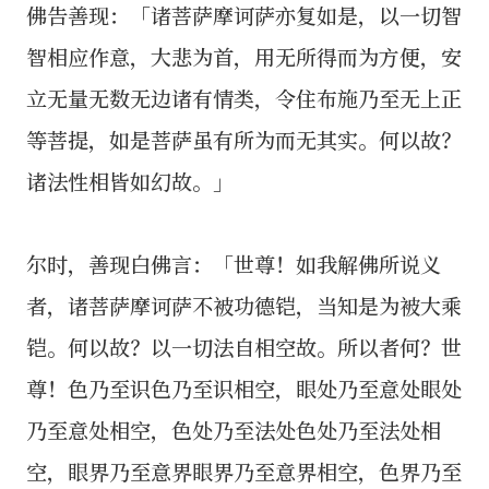
佛告善现：「诸菩萨摩诃萨亦复如是，以一切智
智相应作意，大悲为首，用无所得而为方便，安
立无量无数无边诸有情类，令住布施乃至无上正
等菩提，如是菩萨虽有所为而无其实。何以故？
诸法性相皆如幻故。」
尔时，善现白佛言：「世尊！如我解佛所说义
者，诸菩萨摩诃萨不被功德铠，当知是为被大乘
铠。何以故？以一切法自相空故。所以者何？世
尊！色乃至识色乃至识相空，眼处乃至意处眼处
乃至意处相空，色处乃至法处色处乃至法处相
空，眼界乃至意界眼界乃至意界相空，色界乃至