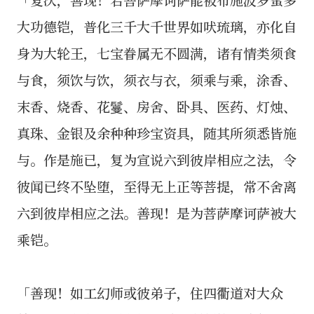
大功德铠，普化三千大千世界如吠琉璃，亦化自
身为大轮王，七宝眷属无不圆满，诸有情类须食
与食，须饮与饮，须衣与衣，须乘与乘，涂香、
末香、烧香、花鬘、房舍、卧具、医药、灯烛、
真珠、金银及余种种珍宝资具，随其所须悉皆施
与。作是施已，复为宣说六到彼岸相应之法，令
彼闻已终不坠堕，至得无上正等菩提，常不舍离
六到彼岸相应之法。善现！是为菩萨摩诃萨被大
乘铠。
「善现！如工幻师或彼弟子，住四衢道对大众