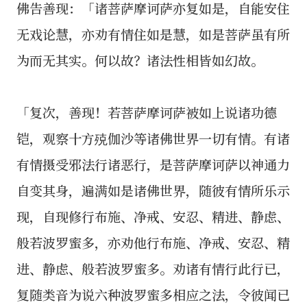
佛告善现：「诸菩萨摩诃萨亦复如是，自能安住
无戏论慧，亦劝有情住如是慧，如是菩萨虽有所
为而无其实。何以故？诸法性相皆如幻故。
「复次，善现！若菩萨摩诃萨被如上说诸功德
铠，观察十方殑伽沙等诸佛世界一切有情。有诸
有情摄受邪法行诸恶行，是菩萨摩诃萨以神通力
自变其身，遍满如是诸佛世界，随彼有情所乐示
现，自现修行布施、净戒、安忍、精进、静虑、
般若波罗蜜多，亦劝他行布施、净戒、安忍、精
进、静虑、般若波罗蜜多。劝诸有情行此行已，
复随类音为说六种波罗蜜多相应之法，令彼闻已