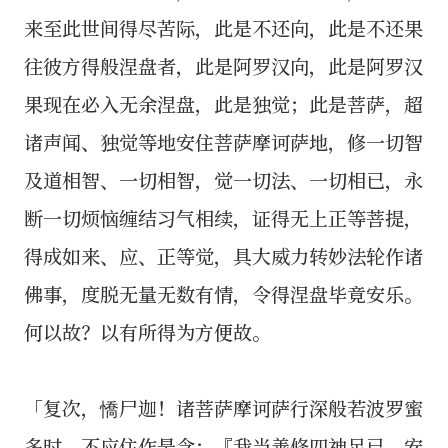
来至此世间得尽苦际，此是不还向，此是不还果
往彼方得般涅盘者，此是阿罗汉向，此是阿罗汉
果现在必入无余涅盘，此是独觉；此是菩萨，超
诸声闻、独觉等地安住菩萨摩诃萨地，修一切智
及道相智、一切相智，觉一切法、一切相已，永
断一切烦恼缠结习气相续，证得无上正等菩提，
得成如来、应、正等觉，具大威力转妙法轮作诸
佛事，度脱无量无数有情，令得涅盘毕竟安乐。
何以故？以有所得为方便故。
「复次，憍尸迦！诸菩萨摩诃萨行深般若波罗蜜
多时，不应住作是念：『我当善修四神足已，安