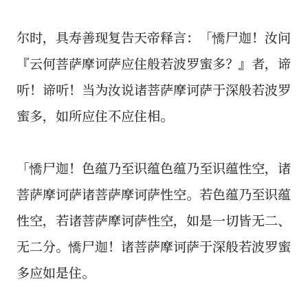
尔时，具寿善现复告天帝释言：「憍尸迦！汝问
『云何菩萨摩诃萨应住般若波罗蜜多？』者，谛
听！谛听！当为汝说诸菩萨摩诃萨于深般若波罗
蜜多，如所应住不应住相。
「憍尸迦！色蕴乃至识蕴色蕴乃至识蕴性空，诸
菩萨摩诃萨诸菩萨摩诃萨性空。若色蕴乃至识蕴
性空，若诸菩萨摩诃萨性空，如是一切皆无二、
无二分。憍尸迦！诸菩萨摩诃萨于深般若波罗蜜
多应如是住。