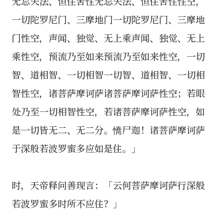
无忘失法、恒住舍性无忘失法、恒住舍性性空，
一切陀罗尼门、三摩地门一切陀罗尼门、三摩地
门性空，声闻、独觉、无上乘声闻、独觉、无上
乘性空，预流乃至如来预流乃至如来性空，一切
智、道相智、一切相智一切智、道相智、一切相
智性空，诸菩萨摩诃萨诸菩萨摩诃萨性空；若眼
处乃至一切相智性空，若诸菩萨摩诃萨性空，如
是一切皆无二、无二分。憍尸迦！诸菩萨摩诃萨
于深般若波罗蜜多应如是住。」
时，天帝释问善现言：「云何菩萨摩诃萨行深般
若波罗蜜多时所不应住？」