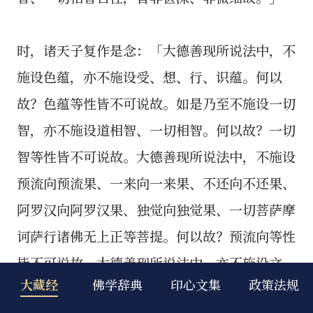
时，诸天子复作是念：「大德善现所说法中，不
施设色蕴，亦不施设受、想、行、识蕴。何以
故？色蕴等性皆不可说故。如是乃至不施设一切
智，亦不施设道相智、一切相智。何以故？一切
智等性皆不可说故。大德善现所说法中，不施设
预流向预流果、一来向一来果、不还向不还果、
阿罗汉向阿罗汉果、独觉向独觉果、一切菩萨摩
诃萨行诸佛无上正等菩提。何以故？预流向等性
皆不可说故。大德善现所说法中，亦不施设文
大藏经
佛学辞典
印心文集
政策法规
字、语言。何以故？文字、语言性皆不可说