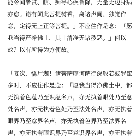
能令闻者贪、瞋、痴等心疾皆除，无量无边身病
亦愈。诸有闻此菩提树香，离诸声闻、独觉作
意，定得无上正等菩提。』不应住作是念：『愿
我当得严净佛土，其土清净无诸秽恶。』何以
故？以有所得为方便故。
「复次，憍尸迦！诸菩萨摩诃萨行深般若波罗蜜
多时，不应住作是念：『愿我当得净佛土中，都
无执着色蕴乃至识蕴名声，亦无执着眼处乃至意
处名声，亦无执着色处乃至法处名声，亦无执着
眼界乃至意界名声，亦无执着色界乃至法界名
声，亦无执着眼识界乃至意识界名声，亦无执着