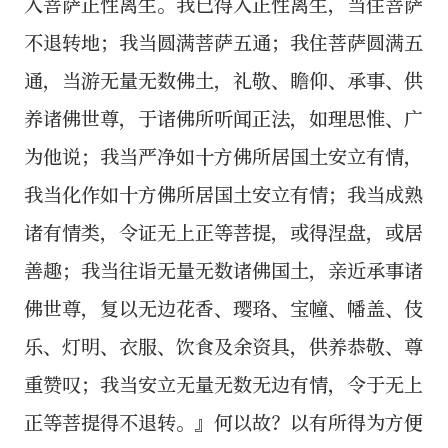
入菩萨正性离生。我已得入正性离生，当住菩萨
不退转地；我当圆满菩萨五通；我住菩萨圆满五
通，当游无量无数佛土，礼敬、瞻仰、承事、供
养诸佛世尊，于诸佛所听闻正法，如理思惟、广
为他说；我当严净如十方佛所居国土安立有情，
我当化作如十方佛所居国土安立有情；我当成熟
诸有情类，令证无上正等菩提，或得涅盘，或居
善趣；我当往诣无量无数诸佛国土，亲近承事诸
佛世尊，复以无边花香、璎珞、宝幢、幡盖、伎
乐、灯明、衣服、饮食及余资具，供养恭敬、尊
重赞叹；我当安立无量无数无边有情，令于无上
正等菩提得不退转。』何以故？以有所得为方便