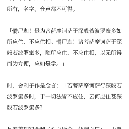
所有，名字、音声都不可得。
「憍尸迦！是为菩萨摩诃萨于深般若波罗蜜多如
所应住、不应住相。憍尸迦！诸菩萨摩诃萨于深
般若波罗蜜多，随所应住、不应住相，以无所得
而为方便，应如是学。」
时，舍利子作是念言：「若菩萨摩诃萨行深般若
波罗蜜多时，于一切法皆不应住，云何应住甚深
般若波罗蜜多？」
具寿善现知舍利子心之所念，便谓之曰：「于意