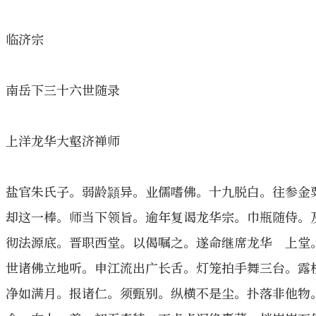
临济宗
南岳下三十六世随录
上洋龙华大壑济禅师
盐官朱氏子。弱龄頴异。业儒嗜佛。十九脱白。往参金
却这一棒。师当下领旨。逾年复谒龙华宗。巾瓶随侍。
彻法源底。晋职西堂。以偈嘱之。遂命继席龙华 上堂
世诸佛立地听。申江流出广长舌。灯笼拍手舞三台。露
净如满月。报诸仁。须甄别。纵横不是尘。扑落非他物