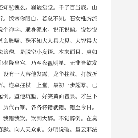
还知慙愧么。巍巍堂堂。千了百当底。山
折。饭塞你眼白。若总不知。石女椎胸流
说个禅字。通身泥水。说正说偏。说妙说
甚么脸嘴。殊不知大人具大见。大智得大
法谤僧。是脱空小妄语。本来面目。真如
兜率降皇宫。乃至夜覩明星。无非皆欲发
。设有一人容他发露。龙华拄杖。打教折
挥。连卓拄杖 上堂。最初一步超羣。已
起倒。堕他坑堑。好笑黄面瞿昙。才生下
。历代古锥。各各将错就错。错至今日。
。我错我饮。饮到大醉。不觉醉倒。在臭
容默。向人天众前。分明说破。虽云邪法