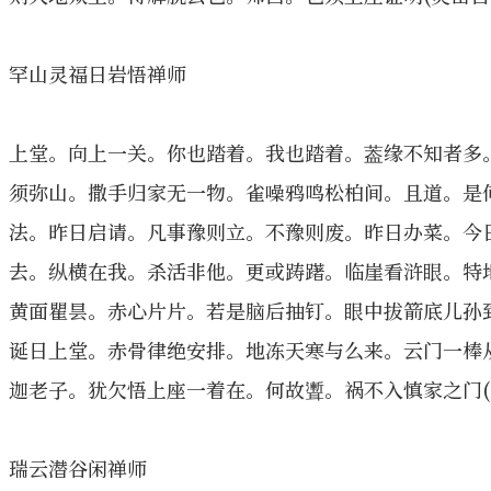
罕山灵福日岩悟禅师
上堂。向上一关。你也踏着。我也踏着。葢缘不知者多
须弥山。撒手归家无一物。雀噪鸦鸣松柏间。且道。是
法。昨日启请。凡事豫则立。不豫则废。昨日办菜。今
去。纵横在我。杀活非他。更或踌躇。临崖看浒眼。特
黄面瞿昙。赤心片片。若是脑后抽钉。眼中拔箭底儿
诞日上堂。赤骨律绝安排。地冻天寒与么来。云门一棒
迦老子。犹欠悟上座一着在。何故聻。祸不入慎家之门(
瑞云潜谷闲禅师