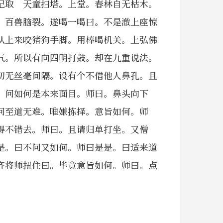
记取 天童扫塔。上堂。春林自无枯木。
。百兽脑裂。遂喝一喝曰。不是澈上座惊
从上来咬猪狗手脚。用棒喝机关。上弘佛
气。所以有向四明打鼓。却在九重说法。
初无丝毫间隔。设有个不借他人鼻孔。且
 问如何是本来面目。师曰。鼻头向下
问至道无难。唯嫌拣择。意旨如何。师
得不错去。师曰。且请归单打坐。又僧
是。曰不问又如何。师曰是是。曰适来道
齐将师扭住曰。毕竟意旨如何。师曰。点