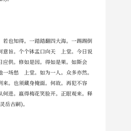
。若也知得。一踏踏翻四大海。一踢踢倒
何意旨。个个钵盂口向天 上堂。今日说
日应供。修如是因。得如是果。如斯会
地一场愁 上堂。如为一人。众多亦然。
孙到来。也须藏身掩面。何故。再犯不容
从何进。嬴得梅花笑脸开。正眼观来。释
灵岳古嗣)。