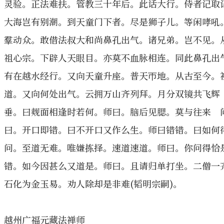
灵验。正法难扶。管教三十年后。此话大行。侍者记取
大海岂有别潮。到天童门下者。尽是狮子儿。等闲哮吼
羣动众。敢借法叔大和尚鼻孔出气。诸兄弟。岂不见。
祖心宗。下辟人天眼目。亦莫不血脉相连。同此鼻孔出
有在越水经行。又向天童升座。普天帀地。从古至今。
道。又向何处出气。云拥万山齐列拜。月分双镜共飞辉
垂。曰觌面相逢时若何。师曰。脑后见腮。莫与往来 
曰。开口即错。曰不开口又作么生。师曰错错。曰如何
问。至道无难。唯嫌拣择。速道速道。师曰。你问得恰
错。如今因甚么又道是。师曰。且请归单打坐。二僧一
石化为金玉易。劝人除却是非难(韬明宗嗣)。
越州广福元藏法禅师