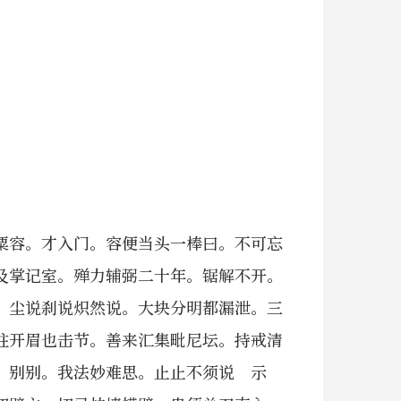
粟容。才入门。容便当头一棒曰。不可忘
及掌记室。殚力辅弼二十年。锯解不开。
。尘说刹说炽然说。大块分明都漏泄。三
柱开眉也击节。善来汇集毗尼坛。持戒清
。别别。我法妙难思。止止不须说 示