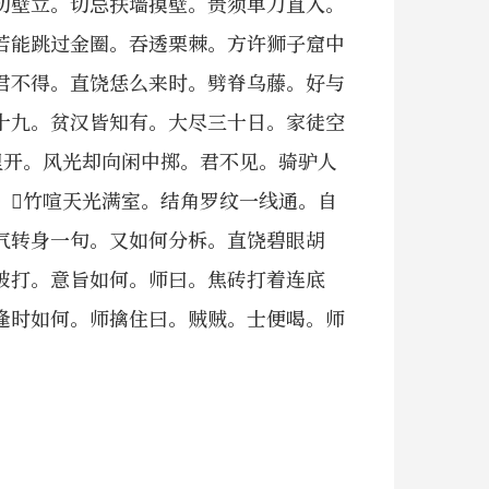
仞壁立。切忌扶墙摸壁。贵须单刀直入。
若能跳过金圈。吞透栗棘。方许狮子窟中
君不得。直饶恁么来时。劈脊乌藤。好与
十九。贫汉皆知有。大尽三十日。家徒空
里开。风光却向闲中掷。君不见。骑驴人
𪹼竹喧天光满室。结角罗纹一线通。自
气转身一句。又如何分柝。直饶碧眼胡
被打。意旨如何。师曰。焦砖打着连底
逢时如何。师擒住曰。贼贼。士便喝。师