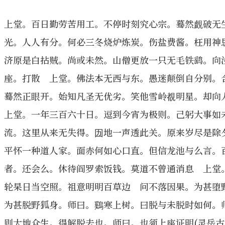
上堂。百日勤劳苦用工。不停时刻究心宗。蓦然覰破无
光。人人有分。何必三冬烧炉炼炭。伤盐费酱。枉用神
济原是白拈贼。尚或未然。山僧更放一只无毛铁鹞。向
座。打散 上堂。佛法本无西与东。愚迷颠倒自分别。
蓦然正眼开。始知凡圣无优劣。笑他雪岭覩明星。却
上堂。一年三百六十日。逗到今宵为极则。己躬大事如
流。这里从来无失得。㘞地一声透此关。原来岁尽是除
平怀一种道人家。面赤何如心口直。但信龙池与么言。
者。还会么。休待阎罗索饭钱。莫道不曾通消息 上堂
轮杲日当空照。祖意明明百草边 问不落因果。为甚堕
为甚脱野狐身。师曰。鷄寒上树。曰脱与未脱时如何。
则大地众生。得解脱去也。师曰。也须上座证明(灵岳古