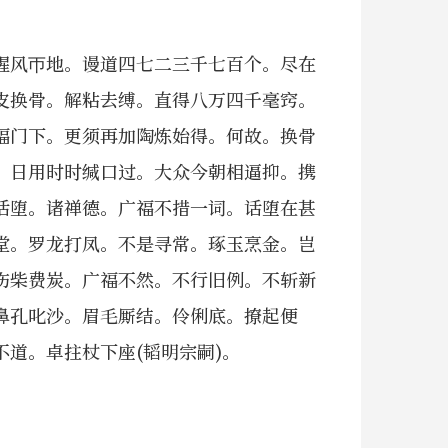
腥风帀地。谩道四七二三千七百个。尽在
皮换骨。解粘去缚。直得八万四千毫窍。
福门下。更须再加陶炼始得。何故。换骨
。日用时时缄口过。大众今朝相逼抑。携
话堕。诸禅德。广福不措一词。话堕在甚
堂。罗龙打凤。不是寻常。琢玉烹金。岂
伤柴费炭。广福不然。不行旧例。不斩新
鼻孔叱沙。眉毛厮结。伶俐底。撩起便
道。卓拄杖下座(韬明宗嗣)。