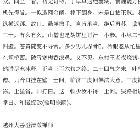
众。向上一着。初无奇特。丁卓卓迥绝囊藏。悄巍巍万
机先得旨。一似透网金鳞。棒下翻身。未是白拈正贼。
纵横返踯。故曰。悬崖撒手。自肯承当。绝后再苏。欺
三十。有么有么。山僧也是胡饼里讨汁 小参。小尽二
四壁。苍黄陡变不寻常。多少男儿赤骨𩪸。冷眼忽从忙
在坝桥西。破雪寒梅香泼鼻。又不见。东村王老夜烧钱。
然腊尽寒冰释。正当三百六旬之终。二十四气之末。吐
僧。只合口挂在壁 士问。临济三度问佛法大意。三度
冻。士猛省。师打曰。这一顿少汝不得 士问。狭路相
掌曰。和贜捉败(韬明宗嗣)。
越州大善澄清澈禅师