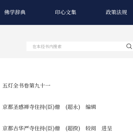
佛学辞典
印心文集
政策法规
五灯全书卷第九十一
京都圣感禅寺住持(臣)僧 (超永) 编辑
京都古华严寺住持(臣)僧 (超揆) 较阅 进呈