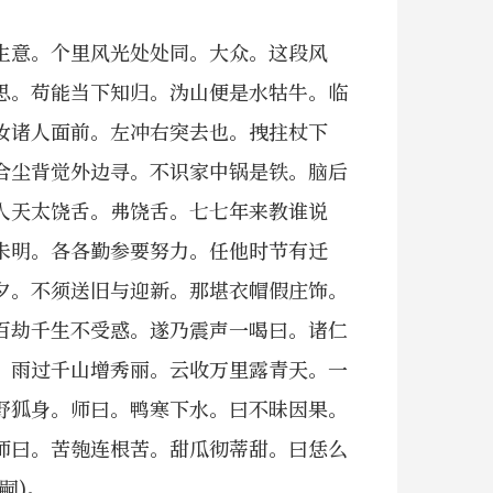
生意。个里风光处处同。大众。这段风
思。苟能当下知归。沩山便是水牯牛。临
汝诸人面前。左冲右突去也。拽拄杖下
合尘背觉外边寻。不识家中锅是铁。脑后
向人天太饶舌。弗饶舌。七七年来教谁说
未明。各各勤参要努力。任他时节有迁
夕。不须送旧与迎新。那堪衣帽假庄饰。
百劫千生不受惑。遂乃震声一喝曰。诸仁
。雨过千山增秀丽。云收万里露青天。一
野狐身。师曰。鸭寒下水。曰不昧因果。
师曰。苦匏连根苦。甜瓜彻蒂甜。曰恁么
嗣)。