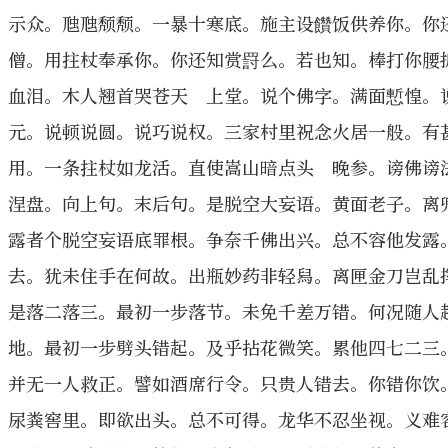
示众。虺虺颓颓。一暴十寒底。施主设饡饭供养你。你
僧。用拄杖奉承你。你还知赏罸么。若也知。棒打你腰
血泪。木人翘首哭苍天 上堂。说个佛字。满面慙惶。
元。说顿说圆。说巧说权。三家村里祝念火居一般。有
用。一条拄杖如龙活。直使嵩山暗点头 晚参。谤佛谤
涅盘。向上句。末后句。是脱空大妄语。黄面老子。离
露者个脱空妄语底罪根。争奈千佛出兴。总不容他发露
去。犹未住手在何故。出瓶妙药非轻舄。离匣金刀岂乱
是落二落三。最初一步落节。未免千差万错。何况随人
地。最初一步劈头错起。及乎拈花微笑。累他四七二三
并无一人救正。譬如酒席行令。只贵人错去。你错你饮
尿粪窖里。即欲出头。总不可得。龙华不忍坐视。义难