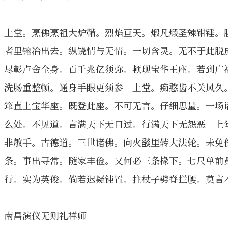
上堂。烹佛烹祖大炉鞴。烈焰亘天。煅凡煅圣辣钳锤。
者里镕冶出去。纵饶情与无情。一切含灵。无不于此脱
尽彰卢舍全身。百千兆亿须弥。顿现宝华王座。若到广
洗肠重整顿。通身手眼更须参 上堂。痴憨齿不关风久
筇直上宝华座。既登此座。不可无言。仔细思量。一场
么处。不见道。言满天下无口过。行满天下无怨恶 上
非敏手。古德道。三世诸佛。向火𦦨里转大法轮。未免
条。事出寻常。随家丰俭。又何必三条椽下。七尺单前
行。实为英俊。倘若迟疑钝置。拄杖子劈脊拦腰。莫言不
南昌演仪无则礼禅师