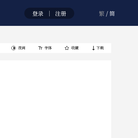
登录
｜
注册
繁
/
简
夜间
字体
收藏
下载