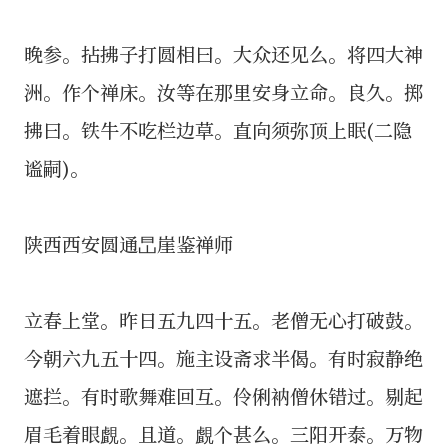
晚参。拈拂子打圆相曰。大众还见么。将四大神
洲。作个禅床。汝等在那里安身立命。良久。掷
拂曰。铁牛不吃栏边草。直向须弥顶上眠(二隐
谧嗣)。
陕西西安圆通旵崖鉴禅师
立春上堂。昨日五九四十五。老僧无心打破鼓。
今朝六九五十四。施主设斋求半偈。有时寂静绝
遮拦。有时歌舞难回互。伶俐衲僧休错过。剔起
眉毛着眼覰。且道。覰个甚么。三阳开泰。万物