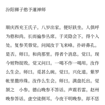
汾阳狮子憨予暹禅师
顺庆西充王氏子。八岁出家。便好趺坐。人俱呼
为憨和尚。长而徧参丛席。于灵隐会下。得个入
处。复参芙蓉觉。问闻汝于飞来峰。扑碎鼻孔。
是否。师曰。和尚那里。得者个消息。觉曰。现
今赃物捉败。觉又问曰。一喝不作一喝用。汝作
么生会。师曰。觅甚么碗。觉曰。兴化道。紫罗
帐里撒珍珠。汝作么生会。师曰。满盘托出。觉
颔之 小参。德山晚参不答话。声震若雷。赵州
晚参答话。虗空徒侧耳。今夜干明晚参。却不恁