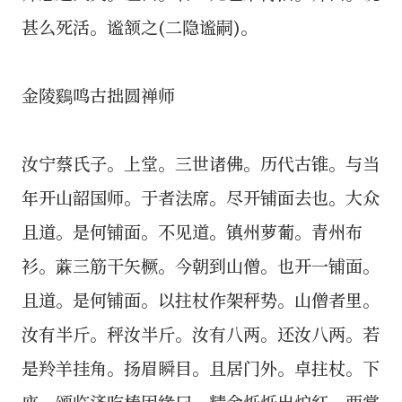
甚么死活。谧颔之(二隐谧嗣)。
金陵鷄鸣古拙圆禅师
汝宁蔡氏子。上堂。三世诸佛。历代古锥。与当
年开山韶国师。于者法席。尽开铺面去也。大众
且道。是何铺面。不见道。镇州萝葡。青州布
衫。蔴三筋干矢橛。今朝到山僧。也开一铺面。
且道。是何铺面。以拄杖作架秤势。山僧者里。
汝有半斤。秤汝半斤。汝有八两。还汝八两。若
是羚羊挂角。扬眉瞬目。且居门外。卓拄杖。下
座 颂临济吃棒因缘曰。精金烁烁出炉红。两掌