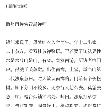
(自闲觉嗣)。
衢州南禅佛音昺禅师
锦江邓氏子。母梦缁衣入舍而生。年十二出家。
二十参方。看双桂参禅警语。至若要了知法界性
水是水兮山是山。有省。负笈南游。历诸老宿门
户。得法于芙蓉觉。出住南禅。上堂。举当山第
二代法泉慧曰。时人欲识南禅路。门前有个长松
树。脚下分明不较多。无奈行人恁么去。莫恁去
急回顾。楼台烟锁钟鸣处。师曰。法泉打草惊
蛇。告往知来。固是好手。检点将来。犹将常住