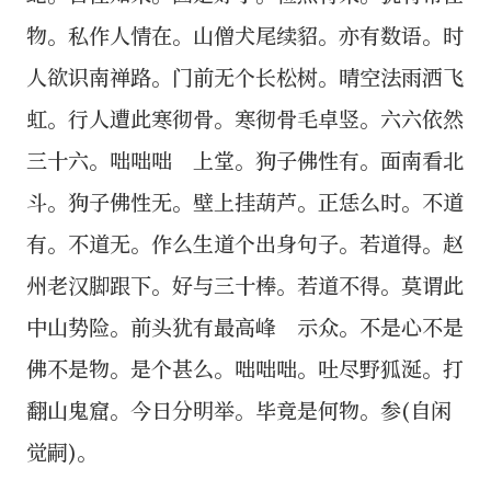
物。私作人情在。山僧犬尾续貂。亦有数语。时
人欲识南禅路。门前无个长松树。晴空法雨洒飞
虹。行人遭此寒彻骨。寒彻骨毛卓竖。六六依然
三十六。咄咄咄 上堂。狗子佛性有。面南看北
斗。狗子佛性无。壁上挂葫芦。正恁么时。不道
有。不道无。作么生道个出身句子。若道得。赵
州老汉脚跟下。好与三十棒。若道不得。莫谓此
中山势险。前头犹有最高峰 示众。不是心不是
佛不是物。是个甚么。咄咄咄。吐尽野狐涎。打
翻山鬼窟。今日分明举。毕竟是何物。参(自闲
觉嗣)。