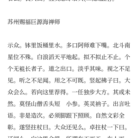
苏州赐福巨源海禅师
示众。钵里饭桶里水。多口阿师难下嘴。北斗南
星位不殊。白浪滔天平地起。拟不拟止不止。个
个无裩长者子。道之出口。淡乎其味。视之不足
见。听之不足闻。用之不可既。竖起拂子曰。大
众会么。若向这里荐得。一任独步大方。其或未
然。莫怪山僧舌头短 小参。英灵衲子。出言吐
语。非是造次。必须脚跟下照顾。自然文彩全
彰。遂竖拄杖曰。大众还见么。卓拄杖一下曰。