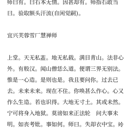
师曰有。曰石本无情。因甚却有。师指石敢当
曰。验取额头汗流(自闲觉嗣)。
宜兴芙蓉雪厂慧禅师
上堂。天无私葢。地无私载。满目青山。法非心
外。有般汉。闻山僧恁么道。便谓三界无别法。
惟是一心造。是则也是。我且要问你。过去已
去。未来未来。现在不住。你唤甚么作心。心又
作么生造。若也识得。大地无寸土。其或未然。
宁可将身入地狱。莫谤如来正法轮 问大事未
明。如丧考妣。事如何。师曰。失却衣中宝。竛