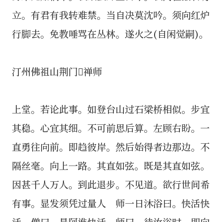
立。有君有我转难禁。当自决莫沈吟。须向红炉
行脚去。免教唾骂在丛林。遂火之(自闲觉嗣)。
汀州佛祖山荆门𤨄禅师
上堂。若论此事。如登台山过石梁桥相似。步宜
其稳。心宜其细。不可前思后算。左顾右盼。一
直勇往向前。即趋彼岸。然后始得者边那边。不
隔丝毫。向上一路。其直如弦。既是其直如弦。
因甚千人万人。到此退步。不见道。欲行世间希
有事。显发须凭过量人 师一日沐浴曰。快活快
活。僧曰。是阿谁快活。师曰。待汝浴时。即向