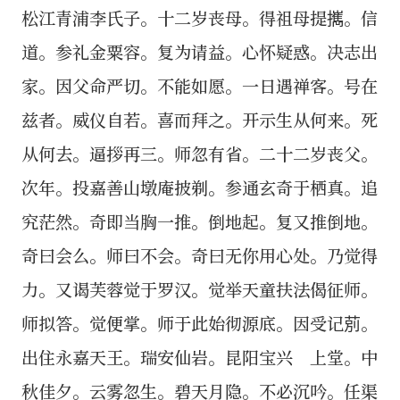
松江青浦李氏子。十二岁丧母。得祖母提𢹂。信
道。参礼金粟容。复为请益。心怀疑惑。决志出
家。因父命严切。不能如愿。一日遇禅客。号在
兹者。威仪自若。喜而拜之。开示生从何来。死
从何去。逼拶再三。师忽有省。二十二岁丧父。
次年。投嘉善山墩庵披剃。参通玄奇于栖真。追
究茫然。奇即当胸一推。倒地起。复又推倒地。
奇曰会么。师曰不会。奇曰无你用心处。乃觉得
力。又谒芙蓉觉于罗汉。觉举天童扶法偈征师。
师拟答。觉便掌。师于此始彻源底。因受记莂。
出住永嘉天王。瑞安仙岩。昆阳宝兴 上堂。中
秋佳夕。云雾忽生。碧天月隐。不必沉吟。任渠