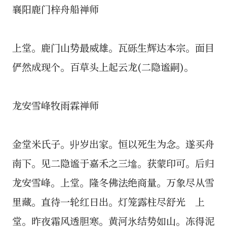
襄阳鹿门梓舟船禅师
上堂。鹿门山势最威雄。瓦砾生辉达本宗。面目
俨然成现个。百草头上起云龙(二隐谧嗣)。
龙安雪峰牧雨霖禅师
金堂米氏子。丱岁出家。恒以死生为念。遂买舟
南下。见二隐谧于嘉禾之三墖。获蒙印可。后归
龙安雪峰。上堂。隆冬佛法绝商量。万象尽从雪
里藏。直待一轮红日出。灯笼露柱尽舒光 上
堂。昨夜霜风透胆寒。黄河氷结势如山。冻得泥