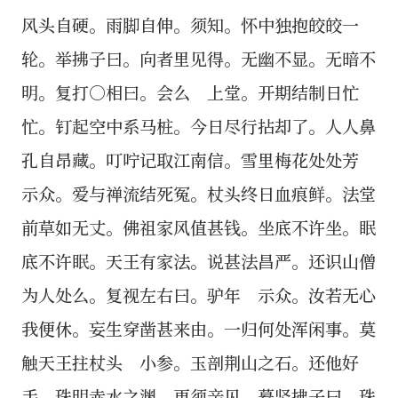
风头自硬。雨脚自伸。须知。怀中独抱皎皎一
轮。举拂子曰。向者里见得。无幽不显。无暗不
明。复打○相曰。会么 上堂。开期结制日忙
忙。钉起空中系马桩。今日尽行拈却了。人人鼻
孔自昂藏。叮咛记取江南信。雪里梅花处处芳
示众。爱与禅流结死冤。杖头终日血痕鲜。法堂
前草如无丈。佛祖家风值甚钱。坐底不许坐。眠
底不许眠。天王有家法。说甚法昌严。还识山僧
为人处么。复视左右曰。驴年 示众。汝若无心
我便休。妄生穿凿甚来由。一归何处浑闲事。莫
触天王拄杖头 小参。玉剖荆山之石。还他好
手。珠明赤水之渊。更须亲见。蓦竖拂子曰。珠