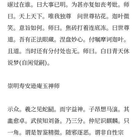
竮过在谁。曰大事已明。为甚亦复如丧考妣。师
曰。天上天下。唯我独尊 问世尊拈花。迦叶微
笑。意旨如何。师曰。焦砖打着连底冻。曰世尊
道。吾有正法眼藏。涅盘妙心。付嘱摩诃迦叶。
且道。当时还有分付处也无。师曰。白日青天休
说梦(自闲觉嗣)。
崇明寿安逊庵玉禅师
示众。羲之见蛇鬬。而字益神。子昂想马瀼。其
畵愈卓。武侯知刘备。乃三分。仲尼识麒麟。只
一角。谓是智鉴精微。随邪逐恶。谓非自性宗