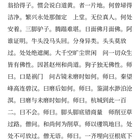
翁拾得子。惯会说白道黄。者一片地。何曾埽得
洁净。繁兴永处那伽定 上堂。无位真人。何处
安着。三脚驴子。腾蹋难堪。日面佛月面佛。阿
谁证明。牛头没马头回。分身异类。头头莫放
过。处处绝遮阑。大千空旷尘世闲 问一切众生
皆有佛性。因甚赵州和尚道。狗子独无佛性。师
曰。口是祸门 问古镜未磨时如何。师曰。秦望
峰高连碧汉。曰磨后如何。师曰。鉴湖水渺泊沧
溟。曰磨与未磨时如何。师曰。杭城到此一百
二。曰不会。师曰。脚头脚底错商量 师削豆草
过路。僧问。和尚何为削草。师以䦆筑地曰。处
处不可放过。僧无语。师曰。一齐埋向豆根底下