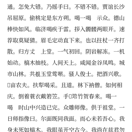
通。怎免大错。乃摇手曰。不错不错。贾谊长沙
吊屈原。偷桃定是东方朔。喝一喝 示众。德山
棒快如风。临济喝疾于雷。拶入髑髅两眼开。速
荐取莫疑猜。眉毛定动直下来。也以拄杖一齐打
散。归方丈 上堂。一气初回。阴岩解冻。一机
始动。槁木抽枝。人间天上。咸闻金谷凤鸣。城
市山林。共覩玉堂莺啭。骚人俊士。把酒兴歌。
𤱶亩农夫。扶犁喝采。且道。林下衲僧。如何相
庆。倒着蓑衣戴箬笠。手𢹂筇竹贺春来。喝一
喝 时山中兴造已完。众雕师像。供于祖堂。一
日师指像曰。尔面既同我面。而心未若吾心。我
身未死如槁木。我眼虽开空古今。我尚在兹君勿