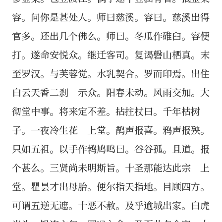
容。问你是甚处人。师曰慈溪。容曰。慈溪出得
官多。还出几个佛么。师曰。冬瓜作碓臼。容便
打。遂命安悦众。继迁客司。复谒磬山栖真。末
至罗汉。与芙蓉觉。水乳契合。罗而印焉。出住
白云天香二刹 示众。阳春未动。风雨交加。大
彻堂中事。将来定不差。拈拄杖曰。千年枯树
子。一夜冷生花 上堂。鹊声报喜。鸦声报殃。
只如五祖。以手作鹁鸠鸣曰。谷谷孤。且道。报
个甚么。三贤尚未明斯旨。十圣那能达此宗 上
堂。瞿昙才出母胎。便尔指天指地。目顾四方。
可谓五逆无遮。十恶不赦。及乎逾城出家。白虎