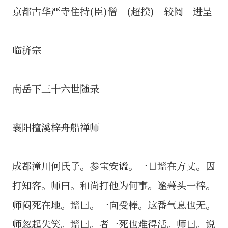
京都古华严寺住持(臣)僧 (超揆) 较阅 进呈
临济宗
南岳下三十六世随录
襄阳檀溪梓舟船禅师
成都潼川何氏子。参宝安谧。一日谧在方丈。因
打知客。师曰。和尚打他为何事。谧蓦头一棒。
师闷死在地。谧曰。一向受棒。这番气息也无。
师忽起失笑。谧曰。者一死也难得活。师曰。说