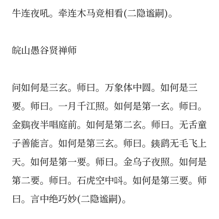
牛连夜吼。牵连木马竞相看(二隐谧嗣)。
皖山愚谷贤禅师
问如何是三玄。师曰。万象体中圆。如何是三
要。师曰。一月千江照。如何是第一玄。师曰。
金鷄夜半唱庭前。如何是第二玄。师曰。无舌童
子善能言。如何是第三玄。师曰。銕鹞无毛飞上
天。如何是第一要。师曰。金乌子夜照。如何是
第二要。师曰。石虎空中呌。如何是第三要。师
曰。言中绝巧妙(二隐谧嗣)。