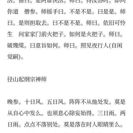
你道 僧参。师摇手曰。不是不是。曰是是。师
曰。是则担取去。曰不是不是。师曰。依旧可怜
生 问家家门前火把子。如何是火把子。师曰。
破篾缆。曰意旨如何。师曰。照见夜行人(自闲
觉嗣)。
径山起纲宗禅师
晚参。十日风。五日风。阵阵不从他处发。莫是
从自心中发么。也须息心除妄始得。三日雨。两
日雨。点点不落别处。莫是落在时人眼睛里么。