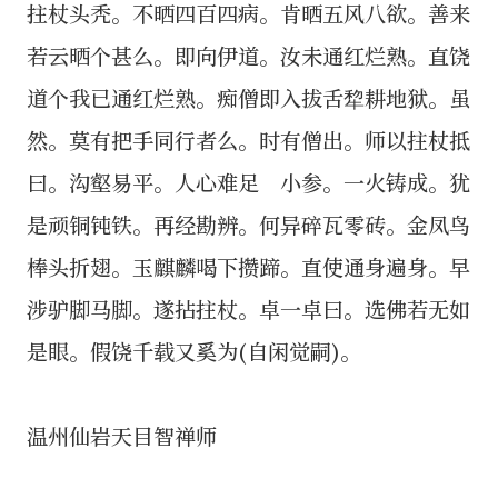
拄杖头秃。不晒四百四病。肯晒五风八欲。善来
若云晒个甚么。即向伊道。汝未通红烂熟。直饶
道个我已通红烂熟。痴僧即入拔舌犂耕地狱。虽
然。莫有把手同行者么。时有僧出。师以拄杖抵
曰。沟壑易平。人心难足 小参。一火铸成。犹
是顽铜钝铁。再经勘辨。何异碎瓦零砖。金凤鸟
棒头折翅。玉麒麟喝下攒蹄。直使通身遍身。早
涉驴脚马脚。遂拈拄杖。卓一卓曰。选佛若无如
是眼。假饶千载又奚为(自闲觉嗣)。
温州仙岩天目智禅师