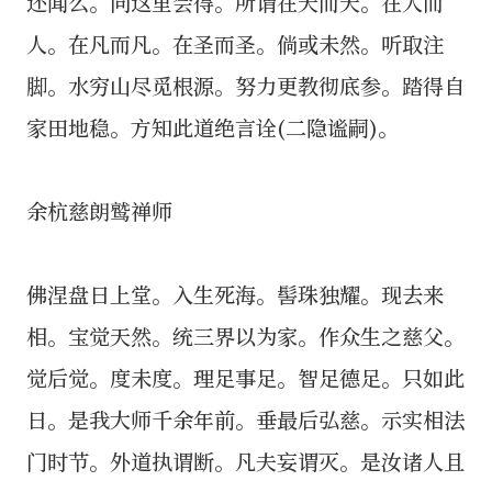
还闻么。向这里会得。所谓在天而天。在人而
人。在凡而凡。在圣而圣。倘或未然。听取注
脚。水穷山尽觅根源。努力更教彻底参。踏得自
家田地稳。方知此道绝言诠(二隐谧嗣)。
余杭慈朗鹫禅师
佛涅盘日上堂。入生死海。髻珠独耀。现去来
相。宝觉天然。统三界以为家。作众生之慈父。
觉后觉。度未度。理足事足。智足德足。只如此
日。是我大师千余年前。垂最后弘慈。示实相法
门时节。外道执谓断。凡夫妄谓灭。是汝诸人且