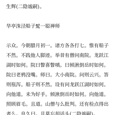
生辉(二隐谧嗣)。
华亭洙泾船子鹙一聪禅师
示众。今朝腊月初一。诸方各各打七。惟有船子
不然。不践他人脚迹。举昔有僧问南院。龙跃江
湖时如何。院曰瞥喜瞥嗔。曰倾湫倒岳时如何。
院曰老鸦没嘴。师曰。大小南院。问则云兴。答
则瓶泻。船子则不然。设有问龙跃江湖时如何。
向他道。未为好手。倾湫倒岳时如何。向他道。
照顾眉毛。且道。山僧与么批判。还有检点得出
者么。良久曰。且莫忘却话头(二隐谧嗣)。