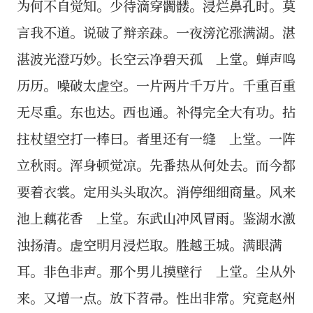
为何不自觉知。少待滴穿髑髅。浸烂鼻孔时。莫
言我不道。说破了辩亲疎。一夜滂沱涨满湖。湛
湛波光澄巧妙。长空云净碧天孤 上堂。蝉声鸣
历历。噪破太虗空。一片两片千万片。千重百重
无尽重。东也达。西也通。补得完全大有功。拈
拄杖望空打一棒曰。者里还有一缝 上堂。一阵
立秋雨。浑身顿觉凉。先番热从何处去。而今都
要着衣裳。定用头头取次。消停细细商量。风来
池上藕花香 上堂。东武山冲风冒雨。鉴湖水激
浊扬清。虗空明月浸烂取。胜越王城。满眼满
耳。非色非声。那个男儿摸壁行 上堂。尘从外
来。又增一点。放下苕帚。性出非常。究竟赵州