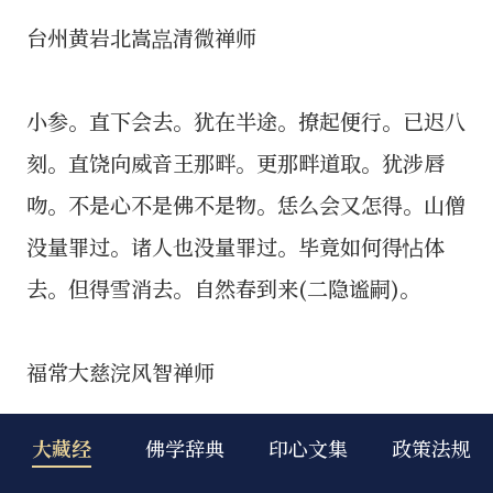
台州黄岩北嵩嵓清微禅师
小参。直下会去。犹在半途。撩起便行。已迟八
刻。直饶向威音王那畔。更那畔道取。犹涉唇
吻。不是心不是佛不是物。恁么会又怎得。山僧
没量罪过。诸人也没量罪过。毕竟如何得怗体
去。但得雪消去。自然春到来(二隐谧嗣)。
福常大慈浣风智禅师
大藏经
佛学辞典
印心文集
政策法规
僧问。昔日㫤祖。今朝和尚。请问。㫤祖当年如