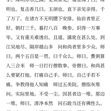
明也。复击香几曰。玉剖也。直下亲见亲得。千
了万了。在诸方不无明牕下安排。仙岩者里正
好。朝打三千。暮打八百 晚参。识得一万事
毕。又有重关难透出。且道。誵讹在甚么处。到
江吴地尽。隔岸越山多 问和尚者里多少众。师
曰。两个五百是一贯。曰千众么。师曰。煑粥算
人三合米 师一日打行僧数拳。旁僧曰。和尚甚
么要紧打他。打痛自己手。师曰。自己手若不
痛。争教得他人知痛 师过五美院。僧指灰堆
问。实际里地。不受一尘。因甚者边一堆。那边
一堆。师曰。清净本然 问石敢当还有佛性么。