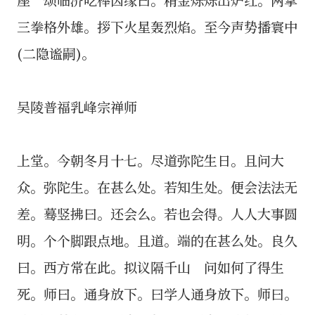
三拳格外雄。拶下火星轰烈焰。至今声势播寰中
(二隐谧嗣)。
吴陵普福乳峰宗禅师
上堂。今朝冬月十七。尽道弥陀生日。且问大
众。弥陀生。在甚么处。若知生处。便会法法无
差。蓦竖拂曰。还会么。若也会得。人人大事圆
明。个个脚跟点地。且道。端的在甚么处。良久
曰。西方常在此。拟议隔千山 问如何了得生
死。师曰。通身放下。曰学人通身放下。师曰。