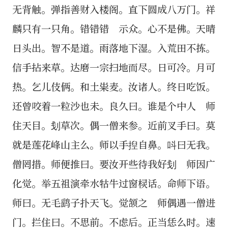
无背触。弹指善财入楼阁。直下圆成八万门。祥
麟只有一只角。错错错 示众。心不是佛。天晴
日头出。智不是道。雨落地下湿。入荒田不拣。
信手拈来草。达磨一宗扫地而尽。日可冷。月可
热。乞儿伎俩。和土粜麦。汝诸人。终日吃饭。
还曾咬着一粒沙也未。良久曰。谁是个中人 师
住天目。刬草次。偶一僧来参。近前叉手曰。莫
就是莲花峰山主么。师以手揑自鼻。呌曰无我。
僧罔措。师便推曰。要汝开些待我好刬 师因广
化觉。举五祖演牵水牯牛过窗棂话。命师下语。
师曰。无毛鹞子扑天飞。觉颔之 师偶遇一僧进
门。拦住曰。不思前。不虑后。正当恁么时。速