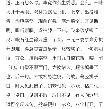
道。正当恁么时。毕竟作么生委悉。会么。三昧
火开千圣眼。双林顶露法王机 上堂。出没难
辨。沟填塞壑。现前直截。满地遍空。耳见斯
明。眼听斯聪。遂拍膝一下曰。飞泉碧落银千
尺。眠石红生锦万重 示众。三元三要事难分拟
分即难。得意忘言道易亲。略较些子。一句明明
该。万象。填沟塞壑。重阳九日菊花新。咦。前
三句。山僧不顾面门。为汝诸人。顺朱填墨了
也。后一句。未敢容易注破。何故。蓦竖拂子
曰。时人见此拂子。如梦相似 示众。拈拄杖。
卓一卓曰。见则不取。取则不见。有人向这里。
道得个现成句。劈拳便打 示众。八字打开。了