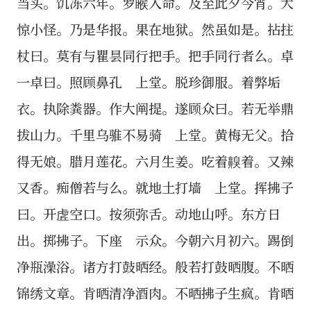
当头。饥冻六年。罗睺入命。及至此夕今宵。大
惊小怪。乃是华报。果在地狱。然虽如是。拈拄
杖曰。莫有与瞿昙同行把手。把手同行者么。卓
一卓曰。照顾鼻孔 上堂。脱珍御服。着弊垢
衣。执除粪器。作大阐提。遂顾众曰。若无举鼎
拔山力。千里乌骓不易骑 上堂。黄梅无父。拾
得无娘。腊月莲花。六月生姜。吃着齅着。又辣
又香。痴僧若与么。就地土打墙 上堂。挥拂子
曰。开虗空口。按须弥舌。动地山呼。东方日
出。掷拂子。下座 示众。今朝六月初六。踢倒
净瓶澡浴。诸方打鼓晒经。般若打鼓晒腹。不晒
锦绣文章。肯晒清净酒肉。不晒拂子生疯。肯晒