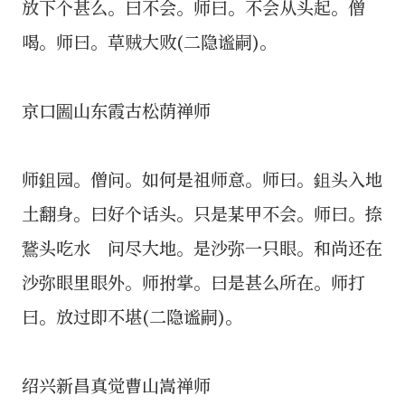
放下个甚么。曰不会。师曰。不会从头起。僧
喝。师曰。草贼大败(二隐谧嗣)。
京口圌山东霞古松荫禅师
师鉏园。僧问。如何是祖师意。师曰。鉏头入地
土翻身。曰好个话头。只是某甲不会。师曰。捺
鵞头吃水 问尽大地。是沙弥一只眼。和尚还在
沙弥眼里眼外。师拊掌。曰是甚么所在。师打
曰。放过即不堪(二隐谧嗣)。
绍兴新昌真觉曹山嵩禅师