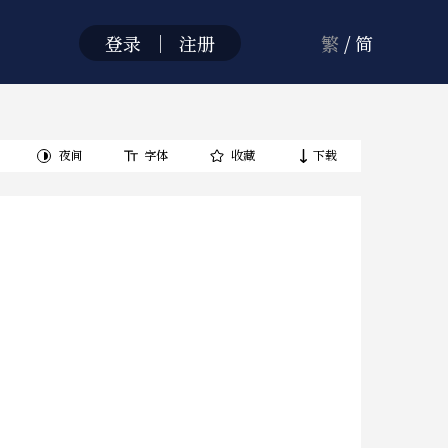
登录
｜
注册
繁
/
简
夜间
字体
收藏
下载