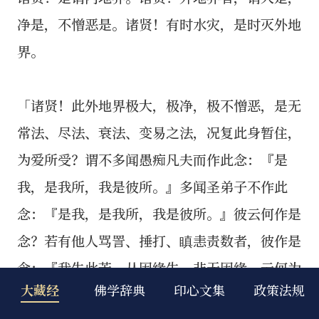
大藏经
佛学辞典
印心文集
政策法规