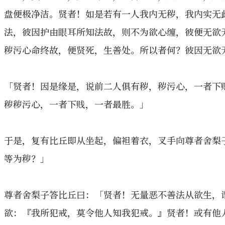
盘便极净洁。贤者！如是若有一人我内无秽，我内实无
法，彼因护由眼耳所知法故，则不为欲心缠，彼便无欲
秽污心命终故，便贤死，生善处。所以者何？彼因无欲
「贤者！因是缘是，说前二人俱有秽，秽污心，一者下
秽秽污心，一者下贱，一者最胜。」
于是，复有比丘即从坐起，偏袒着衣，叉手向尊者舍梨
等为秽？」
尊者舍梨子答比丘曰：「贤者！无量恶不善法从欲生，
欲：『我所犯戒，莫令他人知我犯戒。』贤者！或有他