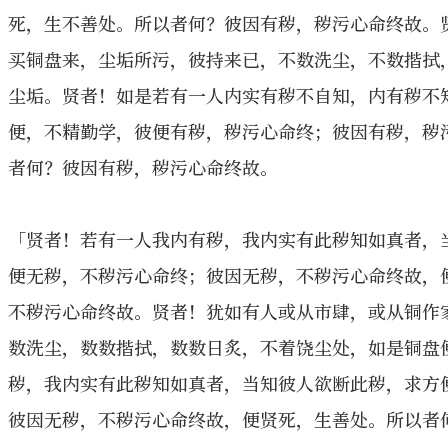
死，生不善处。所以者何？彼因有秽，秽污心命终故。
买铜盘来，尘垢所污，彼持来已，不数洗尘，不数揩拭
尘垢。贤者！如是若有一人内实有秽不自知，内有秽不
便，不精勤学，彼便有秽，秽污心命终；彼因有秽，秽
者何？彼因有秽，秽污心命终故。
「贤者！若有一人我内有秽，我内实有此秽知如真者，
便无秽，不秽污心命终；彼因无秽，不秽污心命终故，
不秽污心命终故。贤者！犹如有人或从市肆，或从铜作
数洗尘，数数揩拭，数数日炙，不着饶尘处，如是铜盘
秽，我内实有此秽知如真者，当知彼人欲断此秽，求方
彼因无秽，不秽污心命终故，便贤死，生善处。所以者