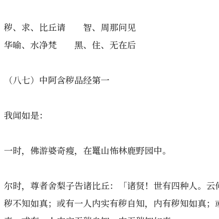
秽、求、比丘请 智、周那问见
华喻、水净梵 黑、住、无在后
（八七）中阿含秽品经第一
我闻如是：
一时，佛游婆奇瘦，在鼍山怖林鹿野园中。
尔时，尊者舍梨子告诸比丘：「诸贤！世有四种人。云
秽不知如真；或有一人内实有秽自知，内有秽知如真；