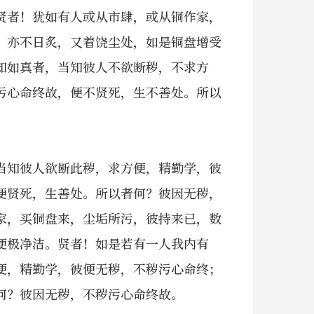
贤者！犹如有人或从市肆，或从铜作家，
，亦不日炙，又着饶尘处，如是铜盘增受
知如真者，当知彼人不欲断秽，不求方
污心命终故，便不贤死，生不善处。所以
当知彼人欲断此秽，求方便，精勤学，彼
便贤死，生善处。所以者何？彼因无秽，
家，买铜盘来，尘垢所污，彼持来已，数
便极净洁。贤者！如是若有一人我内有
便，精勤学，彼便无秽，不秽污心命终；
何？彼因无秽，不秽污心命终故。