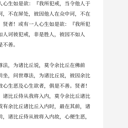
人心生如是欲：『我所犯戒，当令他人于
诃，不在屏处，彼因他人在众中诃，不在
。贤者！或有一人心生如是欲：『我所犯
如人诃彼犯戒，非是胜人，彼因不如人
是不善。
尊法，为诸比丘说，莫令余比丘在佛前
前坐，问世尊法，为诸比丘说，彼因余比
彼心生恶及心生欲者，俱是不善。贤者！
，诸比丘侍从我将入内，莫令余比丘诸比
或有余比丘诸比丘入内时，最在其前，诸
前，诸比丘侍从彼将入内故，心便生恶，