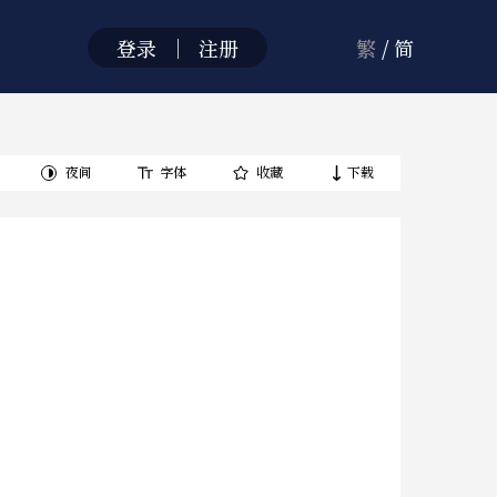
登录
｜
注册
繁
/
简
夜间
字体
收藏
下载