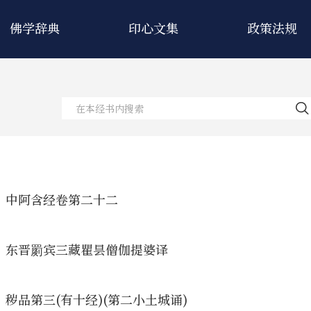
佛学辞典
印心文集
政策法规
中阿含经卷第二十二
东晋罽宾三藏瞿昙僧伽提婆译
秽品第三(有十经)(第二小土城诵)