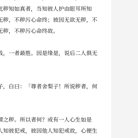
此秽知如真者，当知彼人护由眼耳所知
无秽，不秽污心命终；彼因无欲无秽，不
无秽，不秽污心命终故。
贱，一者最胜。因是缘是，说后二人俱无
子，白曰：「尊者舍梨子！所说秽者，何
谓之秽。所以者何？或有一人心生如是
人知彼犯戒，彼因他人知犯戒故，心便生