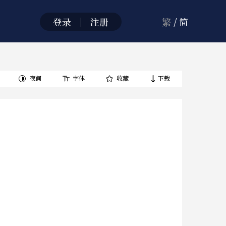
登录
｜
注册
繁
/
简
夜间
字体
收藏
下载