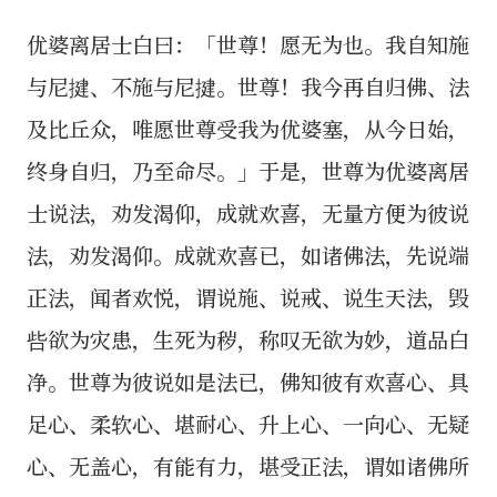
优婆离居士白曰：「世尊！愿无为也。我自知施
与尼揵、不施与尼揵。世尊！我今再自归佛、法
及比丘众，唯愿世尊受我为优婆塞，从今日始，
终身自归，乃至命尽。」于是，世尊为优婆离居
士说法，劝发渴仰，成就欢喜，无量方便为彼说
法，劝发渴仰。成就欢喜已，如诸佛法，先说端
正法，闻者欢悦，谓说施、说戒、说生天法，毁
呰欲为灾患，生死为秽，称叹无欲为妙，道品白
净。世尊为彼说如是法已，佛知彼有欢喜心、具
足心、柔软心、堪耐心、升上心、一向心、无疑
心、无盖心，有能有力，堪受正法，谓如诸佛所