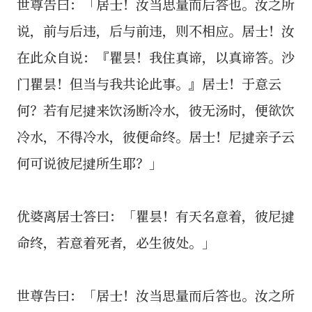
世尊告曰：「居士！汝当思量而后答也。汝之所
说，前与后违，后与前违，则不相应。居士！汝
在此众自说：『瞿昙！我住真谛，以真谛答。沙
门瞿昙！但当与我共论此事。』居士！于意云
何？若有尼揵来饮汤断冷水，彼无汤时，便欲饮
冷水，不得冷水，彼便命终。居士！尼揵亲子云
何可说彼尼揵所生耶？」
优婆离居士答曰：「瞿昙！有天名意着，彼尼揵
命终，若意着死者，必生彼处。」
世尊告曰：「居士！汝当思量而后答也。汝之所