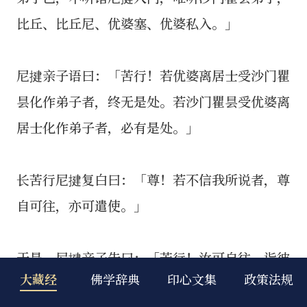
比丘、比丘尼、优婆塞、优婆私入。」
尼揵亲子语曰：「苦行！若优婆离居士受沙门瞿
昙化作弟子者，终无是处。若沙门瞿昙受优婆离
居士化作弟子者，必有是处。」
长苦行尼揵复白曰：「尊！若不信我所说者，尊
自可往，亦可遣使。」
于是，尼揵亲子告曰：「苦行！汝可自往，诣彼
大藏经
佛学辞典
印心文集
政策法规
看之，为优婆离居士受沙门瞿昙化作弟子耶？为