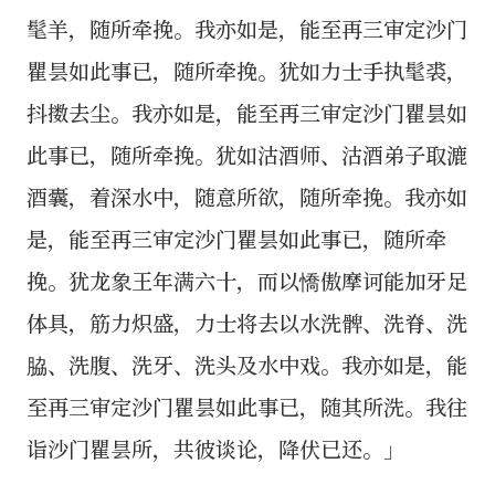
髦羊，随所牵挽。我亦如是，能至再三审定沙门
瞿昙如此事已，随所牵挽。犹如力士手执髦裘，
抖擞去尘。我亦如是，能至再三审定沙门瞿昙如
此事已，随所牵挽。犹如沽酒师、沽酒弟子取漉
酒囊，着深水中，随意所欲，随所牵挽。我亦如
是，能至再三审定沙门瞿昙如此事已，随所牵
挽。犹龙象王年满六十，而以憍傲摩诃能加牙足
体具，筋力炽盛，力士将去以水洗髀、洗脊、洗
脇、洗腹、洗牙、洗头及水中戏。我亦如是，能
至再三审定沙门瞿昙如此事已，随其所洗。我往
诣沙门瞿昙所，共彼谈论，降伏已还。」