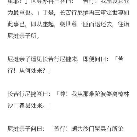
重耶？」世尊亦再三答曰：「苦行！我施设意业
为最重也。」于是，长苦行尼揵再三审定世尊如
此事已，即从座起，绕世尊三匝而退还去，往诣
尼揵亲子所。
尼揵亲子遥见长苦行尼揵来，即便问曰：「苦
行！从何处来？」
长苦行尼揵答曰：「尊！我从那难陀波婆离㮈林
沙门瞿昙处来。」
尼揵亲子问曰：「苦行！颇共沙门瞿昙有所论