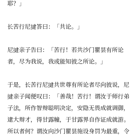
耶？」
长苦行尼揵答曰：「共论。」
尼揵亲子告曰：「苦行！若共沙门瞿昙有所论
者，尽为我说，我或能知彼之所论。」
于是，长苦行尼揵共世尊有所论者尽向彼说，尼
揵亲子闻便叹曰：「善哉！苦行！谓汝于师行弟
子法，所作智辩聪明决定，安隐无畏成就调御，
逮大辩才，得甘露幢，于甘露界自作证成就游。
所以者何？谓汝向沙门瞿昙施设身罚为最重，令