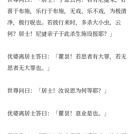
喜于布施，乐行于布施，无戏、乐不戏，为极清
净，极行呪也。若彼行来时，多杀大小虫，云
何？居士！尼揵亲子于此杀生施设报耶？」
优婆离居士答曰：「瞿昙！若思者有大罪，若无
思者无大罪也。」
世尊问曰：「居士！汝说思为何等耶？」
优婆离居士答曰：「瞿昙！意业是也。」