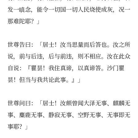
发一瞋念，能令一切国一切人民烧使成灰，况一
那难陀耶？」
世尊告曰：「居士！汝当思量而后答也。汝之所
说，前与后违，后与前违，则不相应。汝在此众
自说：『瞿昙！我住真谛，以真谛答。沙门瞿
昙！但当与我共论此事。』」
世尊问曰：「居士！汝颇曾闻大泽无事、麒麟无
事、麋鹿无事、静寂无事、空野无事、无事即无
事耶？」