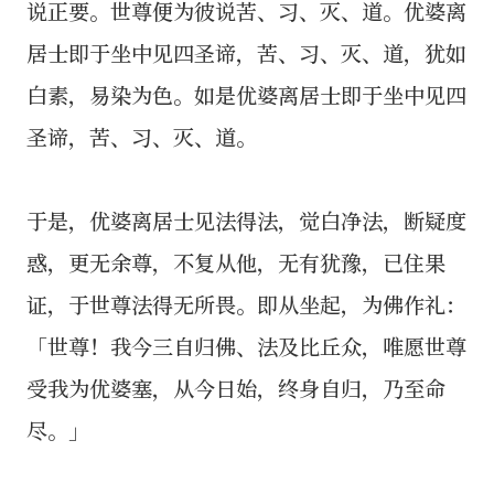
说正要。世尊便为彼说苦、习、灭、道。优婆离
居士即于坐中见四圣谛，苦、习、灭、道，犹如
白素，易染为色。如是优婆离居士即于坐中见四
圣谛，苦、习、灭、道。
于是，优婆离居士见法得法，觉白净法，断疑度
惑，更无余尊，不复从他，无有犹豫，已住果
证，于世尊法得无所畏。即从坐起，为佛作礼：
「世尊！我今三自归佛、法及比丘众，唯愿世尊
受我为优婆塞，从今日始，终身自归，乃至命
尽。」