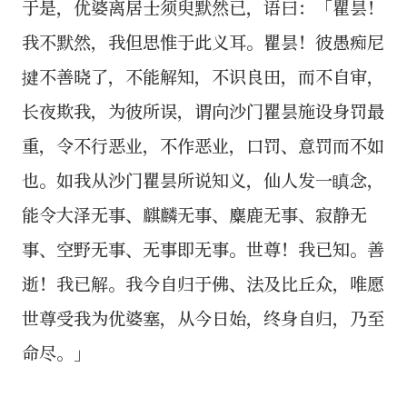
于是，优婆离居士须臾默然已，语曰：「瞿昙！
我不默然，我但思惟于此义耳。瞿昙！彼愚痴尼
揵不善晓了，不能解知，不识良田，而不自审，
长夜欺我，为彼所误，谓向沙门瞿昙施设身罚最
重，令不行恶业，不作恶业，口罚、意罚而不如
也。如我从沙门瞿昙所说知义，仙人发一瞋念，
能令大泽无事、麒麟无事、麋鹿无事、寂静无
事、空野无事、无事即无事。世尊！我已知。善
逝！我已解。我今自归于佛、法及比丘众，唯愿
世尊受我为优婆塞，从今日始，终身自归，乃至
命尽。」