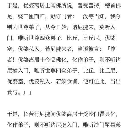
于是，优婆离居士闻佛所说，善受善持，稽首佛
足，绕三匝而归，勅守门者：「汝等当知，我今
则为世尊弟子，从今日始，诸尼揵来，莫听入
门，唯听世尊四众弟子，比丘、比丘尼、优婆
塞、优婆私入。若尼揵来者，当语彼言：『尊
者！优婆离居士今受佛化，化作弟子，则不听诸
尼揵入门，唯听世尊四众弟子，比丘、比丘尼、
优婆塞、优婆私入。若须食者，便可住此，当出
食与。』」
于是，长苦行尼揵闻优婆离居士受沙门瞿昙化，
化作弟子，则不听诸尼揵入门，唯听沙门瞿昙弟