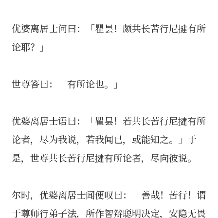
优婆离居士问曰：「瞿昙！颇共长苦行尼揵有所
论耶？」
世尊答曰：「有所论也。」
优婆离居士语曰：「瞿昙！若共长苦行尼揵有所
论者，尽为我说，若我闻已，或能知之。」于
是，世尊共长苦行尼揵有所论者，尽向彼说。
尔时，优婆离居士闻便叹曰：「善哉！苦行！谓
于尊师行弟子法，所作智辩聪明决定，安隐无畏