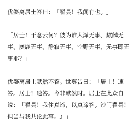
优婆离居士答曰：「瞿昙！我闻有也。」
「居士！于意云何？彼为谁大泽无事、麒麟无
事、麋鹿无事、静寂无事、空野无事、无事即无
事耶？」
优婆离居士默然不答。世尊告曰：「居士！速
答。居士！速答。今非默然时。居士在此众自
说：『瞿昙！我住真谛，以真谛答。沙门瞿昙！
但当与我共论此事。』」