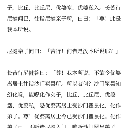
子，比丘、比丘尼、优婆塞、优婆私入。长苦行
尼揵闻已，往诣尼揵亲子所，白曰：「尊！此是
我本所说。」
尼揵亲子问曰：「苦行！何者是汝本所说耶？」
长苦行尼揵答曰：「尊！我本所说，不欲令优婆
离居士往诣沙门瞿昙所。所以者何？沙门瞿昙知
幻化呪，能呪化作弟子，比丘、比丘尼、优婆
塞、优婆私，恐优婆离居士受沙门瞿昙化，化作
弟子。尊！优婆离居士今已受沙门瞿昙化。化作
弟子已，不听诸尼揵入门，唯听沙门瞿昙弟子，