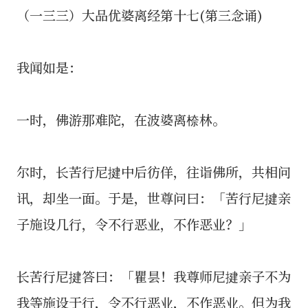
（一三三）大品优婆离经第十七(第三念诵)
我闻如是：
一时，佛游那难陀，在波婆离㮈林。
尔时，长苦行尼揵中后彷佯，往诣佛所，共相问
讯，却坐一面。于是，世尊问曰：「苦行尼揵亲
子施设几行，令不行恶业，不作恶业？」
长苦行尼揵答曰：「瞿昙！我尊师尼揵亲子不为
我等施设于行，令不行恶业，不作恶业。但为我