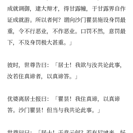
成就调御，逮大辩才，得甘露幢，于甘露界自作
证成就游。所以者何？谓向沙门瞿昙施设身罚最
重，令不行恶业，不作恶业。口罚不然，意罚最
下，不及身罚极大甚重。」
彼时，世尊告曰：「居士！我欲与汝共论此事，
汝若住真谛者，以真谛答。」
优婆离居士报曰：「瞿昙！我住真谛，以真谛
答。沙门瞿昙！但当与我共论此事。」
世尊问曰：「居士！于意云何？若有尼揵来，好