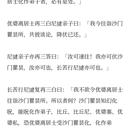
居士化作弟子者，必有是处。」
优婆离居士再三白尼揵亲子曰：「我今往诣沙门
瞿昙所，共彼谈论，降伏已还。」
尼揵亲子亦再三答曰：「汝可速往！我亦可伏沙
门瞿昙，汝亦可也，长苦行尼揵亦可也。」
长苦行尼揵复再三白曰：「我不欲令优婆离居士
往诣沙门瞿昙所。所以者何？沙门瞿昙知幻化
呪，能呪化作弟子，比丘、比丘尼、优婆塞、优
婆私，恐优婆离居士受沙门瞿昙化，化作弟