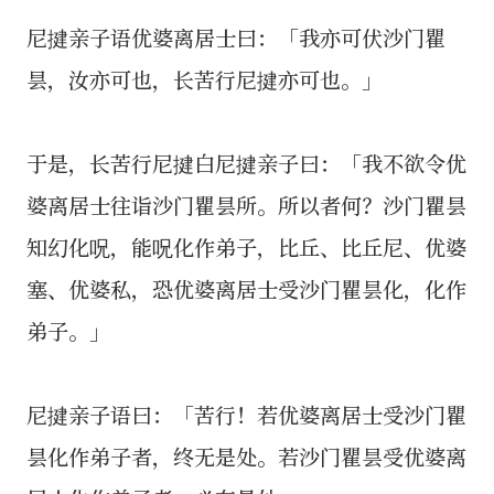
尼揵亲子语优婆离居士曰：「我亦可伏沙门瞿
昙，汝亦可也，长苦行尼揵亦可也。」
于是，长苦行尼揵白尼揵亲子曰：「我不欲令优
婆离居士往诣沙门瞿昙所。所以者何？沙门瞿昙
知幻化呪，能呪化作弟子，比丘、比丘尼、优婆
塞、优婆私，恐优婆离居士受沙门瞿昙化，化作
弟子。」
尼揵亲子语曰：「苦行！若优婆离居士受沙门瞿
昙化作弟子者，终无是处。若沙门瞿昙受优婆离