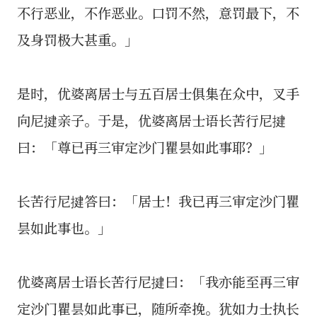
不行恶业，不作恶业。口罚不然，意罚最下，不
及身罚极大甚重。」
是时，优婆离居士与五百居士俱集在众中，叉手
向尼揵亲子。于是，优婆离居士语长苦行尼揵
曰：「尊已再三审定沙门瞿昙如此事耶？」
长苦行尼揵答曰：「居士！我已再三审定沙门瞿
昙如此事也。」
优婆离居士语长苦行尼揵曰：「我亦能至再三审
定沙门瞿昙如此事已，随所牵挽。犹如力士执长