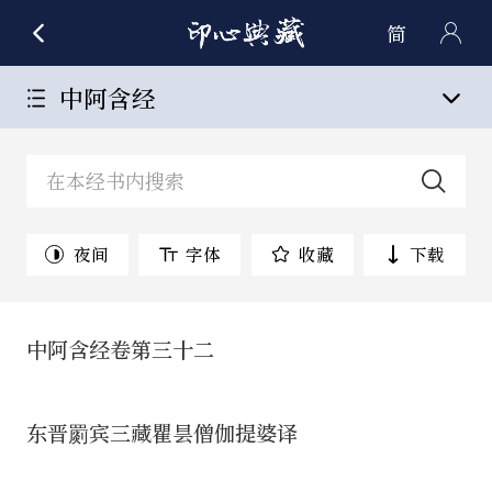
简
中阿含经
夜间
字体
收藏
下载
中阿含经卷第三十二
东晋罽宾三藏瞿昙僧伽提婆译