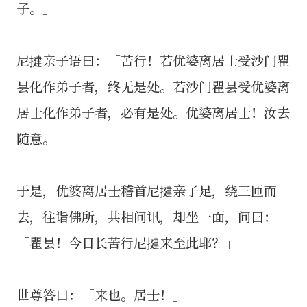
子。」
尼揵亲子语曰：「苦行！若优婆离居士受沙门瞿
昙化作弟子者，终无是处。若沙门瞿昙受优婆离
居士化作弟子者，必有是处。优婆离居士！汝去
随意。」
于是，优婆离居士稽首尼揵亲子足，绕三匝而
去，往诣佛所，共相问讯，却坐一面，问曰：
「瞿昙！今日长苦行尼揵来至此耶？」
世尊答曰：「来也。居士！」