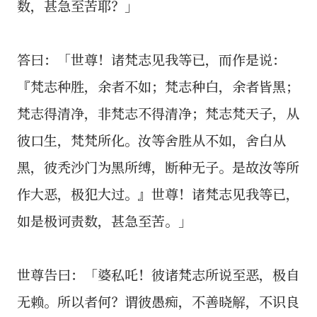
数，甚急至苦耶？」
答曰：「世尊！诸梵志见我等已，而作是说：
『梵志种胜，余者不如；梵志种白，余者皆黑；
梵志得清净，非梵志不得清净；梵志梵天子，从
彼口生，梵梵所化。汝等舍胜从不如，舍白从
黑，彼秃沙门为黑所缚，断种无子。是故汝等所
作大恶，极犯大过。』世尊！诸梵志见我等已，
如是极诃责数，甚急至苦。」
世尊告曰：「婆私吒！彼诸梵志所说至恶，极自
无赖。所以者何？谓彼愚痴，不善晓解，不识良