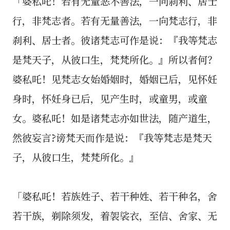
「婆私吒！若有无量恶不善法，一向刹利、居士
行，非梵志者。若有无量善法，一向梵志行，非
刹利、居士者。彼诸梵志可作是说：『我等梵志
是梵天子，从彼口生，梵梵所化。』所以者何？
婆私吒！见梵志女始婚姻时，婚姻已后，见怀妊
身时，怀妊身已后，见产生时，或童男，或童
女。婆私吒！如是诸梵志亦如世法，随产道生，
然彼妄言?谤梵天而作是说：『我等梵志是梵天
子，从彼口生，梵梵所化。』
「婆私吒！若族姓子、若干种姓、若干种名，舍
若干族，剃除须发，着袈裟衣，至信、舍家、无