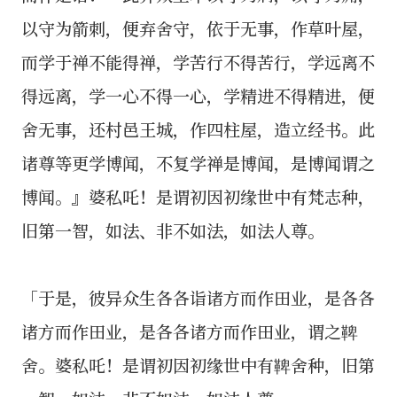
以守为箭刺，便弃舍守，依于无事，作草叶屋，
而学于禅不能得禅，学苦行不得苦行，学远离不
得远离，学一心不得一心，学精进不得精进，便
舍无事，还村邑王城，作四柱屋，造立经书。此
诸尊等更学博闻，不复学禅是博闻，是博闻谓之
博闻。』婆私吒！是谓初因初缘世中有梵志种，
旧第一智，如法、非不如法，如法人尊。
「于是，彼异众生各各诣诸方而作田业，是各各
诸方而作田业，是各各诸方而作田业，谓之鞞
舍。婆私吒！是谓初因初缘世中有鞞舍种，旧第