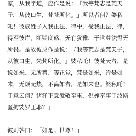
家，从我学道，应作是说：『我等梵志是梵天
子，从彼口生，梵梵所化。』所以者何？婆私
吒！彼族姓子入我正法、律中，受我正法、律，
得至彼岸，断疑度惑，无有犹豫，于世尊法得无
所畏。是故彼应作是说：『我等梵志是梵天子，
从彼口生，梵梵所化。』婆私吒！彼梵天者，是
说如来、无所着、等正觉，梵是如来，冷是如
来，无烦无热，不离如者，是如来也。婆私吒！
于意云何？诸释下意爱敬至重，供养奉事于波斯
匿拘娑罗王耶？」
彼则答曰：「如是。世尊！」