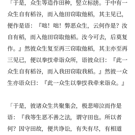
「于是，众生等造作田种，竪立标牓。于中有一
众生自有稻谷，而入他田窃取他稻，其主见已，
便作是语：『咄！咄！弊恶众生，云何作是？汝
自有稻，而入他田窃取他稻。汝今可去，后莫复
作。』然彼众生复至再三窃取他稻，其主亦至再
三见已，便以拳扠牵诣众所，语彼众曰：『此一
众生自有稻谷，而入我田窃取我稻。』然彼一众
生亦语众曰：『此一众生以拳扠我牵来诣众。』
「于是，彼诸众生共聚集会，极悲啼泣而作是
语：『我等生恶不善之法，谓守田也。所以者
何？因守田故，便共诤讼，有失有尽，有相道