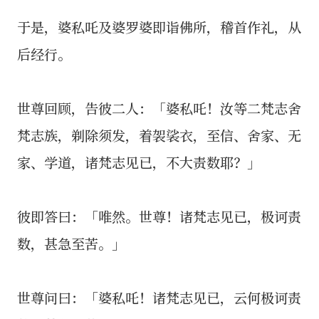
于是，婆私吒及婆罗婆即诣佛所，稽首作礼，从
后经行。
世尊回顾，告彼二人：「婆私吒！汝等二梵志舍
梵志族，剃除须发，着袈裟衣，至信、舍家、无
家、学道，诸梵志见已，不大责数耶？」
彼即答曰：「唯然。世尊！诸梵志见已，极诃责
数，甚急至苦。」
世尊问曰：「婆私吒！诸梵志见已，云何极诃责