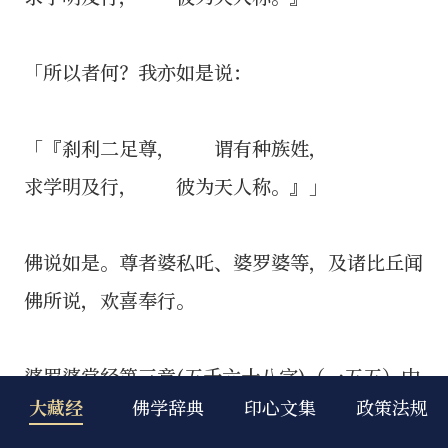
「所以者何？我亦如是说：
「『刹利二足尊， 谓有种族姓，
求学明及行， 彼为天人称。』」
佛说如是。尊者婆私吒、婆罗婆等，及诸比丘闻
佛所说，欢喜奉行。
婆罗婆堂经第三竟(五千六十八字)（一五五）中
大藏经
佛学辞典
印心文集
政策法规
阿含梵志品须达哆经第四(第三分别诵)