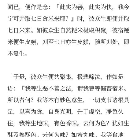
闻已，便作是念：『此实为善，此实为快，我今
宁可并取七日食米来耶？』时，彼众生即便并取
七日米来。如彼众生自然粳米极取积聚，彼宿粳
米便生皮䵃，刈至七日亦生皮䵃，随所刈处，即
不复生。
「于是，彼众生便共聚集，极悲啼泣，作如是
语：『我等生恶不善之法，谓我曹等储畜宿米。
所以者何？我等本有妙色意生，一切支节诸根具
足，以喜为食，自身光明，升于虚空，净色久
住，我等生地味，有色香味。云何为色？犹如生
酥及熟酥色。云何为味？如蜜丸味。我等食地