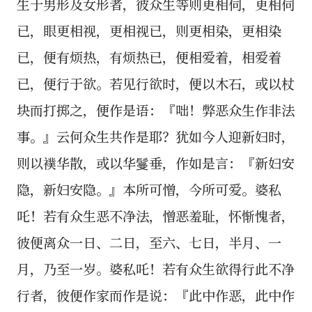
生于男形及女形者，彼众生等则更相伺，更相伺
已，眼更相视，更相视已，则更相染，更相染
已，便有烦热，有烦热已，便相爱着，相爱着
已，便行于欲。若见行欲时，便以木石，或以杖
块而打掷之，便作是语：『咄！弊恶众生作非法
事。』云何众生共作是耶？犹如今人迎新妇时，
则以襆华散，或以华鬘垂，作如是言：『新妇安
隐，新妇安隐。』本所可憎，今所可爱。婆私
吒！若有众生恶不净法，憎恶羞耻，怀惭愧者，
彼便离众一日、二日，至六、七日，半月、一
月，乃至一岁。婆私吒！若有众生欲得行此不净
行者，彼便作家而作是说：『此中作恶，此中作