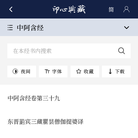
简
中阿含经
夜间
字体
收藏
下载
中阿含经卷第三十九
东晋罽宾三藏瞿昙僧伽提婆译