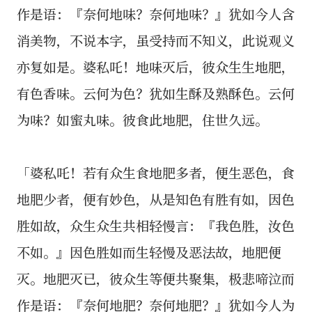
作是语：『奈何地味？奈何地味？』犹如今人含
消美物，不说本字，虽受持而不知义，此说观义
亦复如是。婆私吒！地味灭后，彼众生生地肥，
有色香味。云何为色？犹如生酥及熟酥色。云何
为味？如蜜丸味。彼食此地肥，住世久远。
「婆私吒！若有众生食地肥多者，便生恶色，食
地肥少者，便有妙色，从是知色有胜有如，因色
胜如故，众生众生共相轻慢言：『我色胜，汝色
不如。』因色胜如而生轻慢及恶法故，地肥便
灭。地肥灭已，彼众生等便共聚集，极悲啼泣而
作是语：『奈何地肥？奈何地肥？』犹如今人为