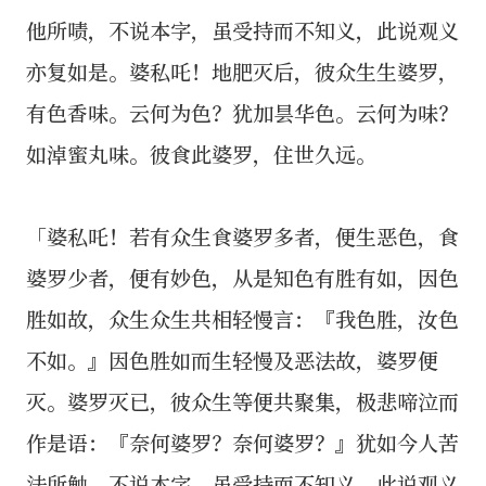
他所啧，不说本字，虽受持而不知义，此说观义
亦复如是。婆私吒！地肥灭后，彼众生生婆罗，
有色香味。云何为色？犹加昙华色。云何为味？
如淖蜜丸味。彼食此婆罗，住世久远。
「婆私吒！若有众生食婆罗多者，便生恶色，食
婆罗少者，便有妙色，从是知色有胜有如，因色
胜如故，众生众生共相轻慢言：『我色胜，汝色
不如。』因色胜如而生轻慢及恶法故，婆罗便
灭。婆罗灭已，彼众生等便共聚集，极悲啼泣而
作是语：『奈何婆罗？奈何婆罗？』犹如今人苦
法所触，不说本字，虽受持而不知义，此说观义