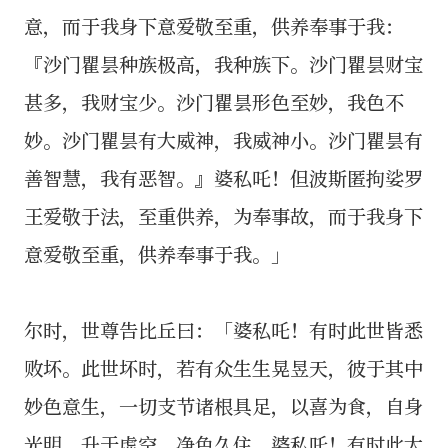
意，而于我身下意爱敬至重，供养奉事于我：
『沙门瞿昙种族极高，我种族下。沙门瞿昙财宝
甚多，我财宝少。沙门瞿昙形色至妙，我色不
妙。沙门瞿昙有大威神，我威神小。沙门瞿昙有
善智慧，我有恶智。』婆私吒！但波斯匿拘娑罗
王爱敬于法，至重供养，为奉事故，而于我身下
意爱敬至重，供养奉事于我。」
尔时，世尊告比丘曰：「婆私吒！有时此世皆悉
败坏。此世坏时，若有众生生晃昱天，彼于其中
妙色意生，一切支节诸根具足，以喜为食，自身
光明，升于虚空，净色久住。婆私吒！有时此大