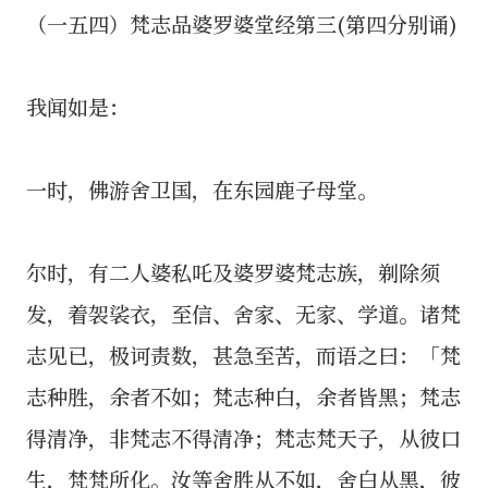
（一五四）梵志品婆罗婆堂经第三(第四分别诵)
我闻如是：
一时，佛游舍卫国，在东园鹿子母堂。
尔时，有二人婆私吒及婆罗婆梵志族，剃除须
发，着袈裟衣，至信、舍家、无家、学道。诸梵
志见已，极诃责数，甚急至苦，而语之曰：「梵
志种胜，余者不如；梵志种白，余者皆黑；梵志
得清净，非梵志不得清净；梵志梵天子，从彼口
生，梵梵所化。汝等舍胜从不如，舍白从黑，彼