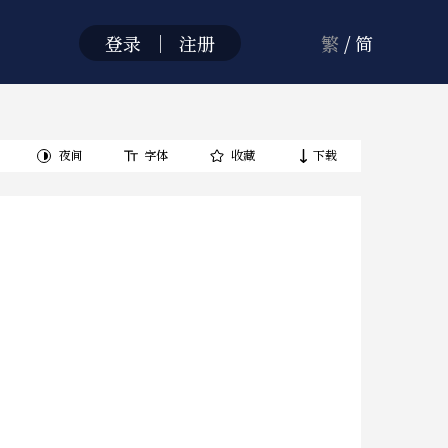
登录
｜
注册
繁
/
简
夜间
字体
收藏
下载