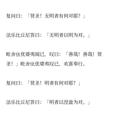
复问曰：「贤圣！无明者有何对耶？」
法乐比丘尼答曰：「无明者以明为对。」
毗舍佉优婆夷闻已，叹曰：「善哉！善哉！贤
圣！」毗舍佉优婆夷叹已，欢喜奉行。
复问曰：「贤圣！明者有何对耶？」
法乐比丘尼答曰：「明者以涅盘为对。」