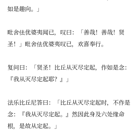
如是趣向。」
毗舍佉优婆夷闻已，叹曰：「善哉！善哉！贤
圣！」毗舍佉优婆夷叹已，欢喜奉行。
复问曰：「贤圣！比丘从灭尽定起，作如是念：
『我从灭尽定起耶？』」
法乐比丘尼答曰：「比丘从灭尽定起时，不作是
念：『我从灭尽定起。』然因此身及六处缘命
根，是故从定起。」