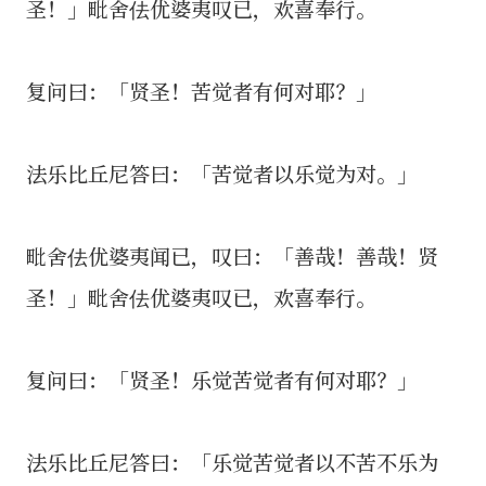
圣！」毗舍佉优婆夷叹已，欢喜奉行。
复问曰：「贤圣！苦觉者有何对耶？」
法乐比丘尼答曰：「苦觉者以乐觉为对。」
毗舍佉优婆夷闻已，叹曰：「善哉！善哉！贤
圣！」毗舍佉优婆夷叹已，欢喜奉行。
复问曰：「贤圣！乐觉苦觉者有何对耶？」
法乐比丘尼答曰：「乐觉苦觉者以不苦不乐为