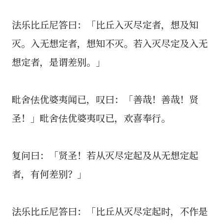
法乐比丘尼答曰：「比丘入灭尽定者，想及知
灭。入无想定者，想知不灭。若入灭尽定及入无
想定者，是谓差别。」
毗舍佉优婆夷闻已，叹曰：「善哉！善哉！贤
圣！」毗舍佉优婆夷叹已，欢喜奉行。
复问曰：「贤圣！若从灭尽定起及从无想定起
者，有何差别？」
法乐比丘尼答曰：「比丘从灭尽定起时，不作是