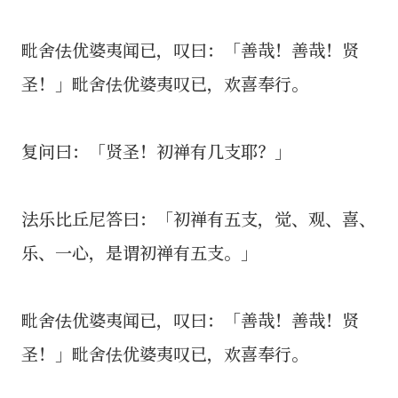
毗舍佉优婆夷闻已，叹曰：「善哉！善哉！贤
圣！」毗舍佉优婆夷叹已，欢喜奉行。
复问曰：「贤圣！初禅有几支耶？」
法乐比丘尼答曰：「初禅有五支，觉、观、喜、
乐、一心，是谓初禅有五支。」
毗舍佉优婆夷闻已，叹曰：「善哉！善哉！贤
圣！」毗舍佉优婆夷叹已，欢喜奉行。