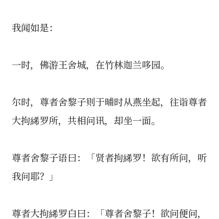
我闻如是：
一时，佛游王舍城，在竹林迦兰哆园。
尔时，尊者舍黎子则于晡时从燕坐起，往诣尊者
大拘絺罗所，共相问讯，却坐一面。
尊者舍黎子语曰：「贤者拘絺罗！欲有所问，听
我问耶？」
尊者大拘絺罗白曰：「尊者舍黎子！欲问便问，