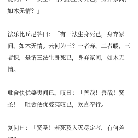
如木无情？」
法乐比丘尼答曰：「有三法生身死已，身弃冢
间，如木无情。云何为三？一者寿，二者暖，三
者识，是谓三法生身死已，身弃冢间，如木无
情。」
毗舍佉优婆夷闻已，叹曰：「善哉！善哉！贤
圣！」毗舍佉优婆夷叹已，欢喜奉行。
复问曰：「贤圣！若死及入灭尽定者，有何差