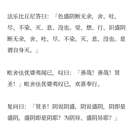
法乐比丘尼答曰：「色盛阴断无余，舍、吐、
尽、不染、灭、息、没也。觉、想、行、识盛阴
断无余，舍、吐、尽、不染、灭、息、没也。是
谓自身灭。」
毗舍佉优婆夷闻已，叹曰：「善哉！善哉！贤
圣！」毗舍佉优婆夷叹已，欢喜奉行。
复问曰：「贤圣！阴说阴盛，阴说盛阴，阴即是
盛阴，盛阴即是阴耶？为阴异、盛阴异耶？」