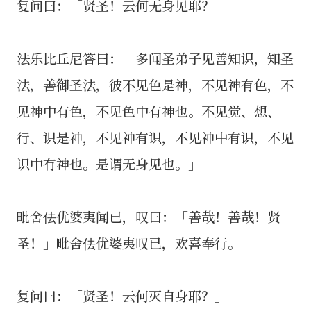
复问曰：「贤圣！云何无身见耶？」
法乐比丘尼答曰：「多闻圣弟子见善知识，知圣
法，善御圣法，彼不见色是神，不见神有色，不
见神中有色，不见色中有神也。不见觉、想、
行、识是神，不见神有识，不见神中有识，不见
识中有神也。是谓无身见也。」
毗舍佉优婆夷闻已，叹曰：「善哉！善哉！贤
圣！」毗舍佉优婆夷叹已，欢喜奉行。
复问曰：「贤圣！云何灭自身耶？」