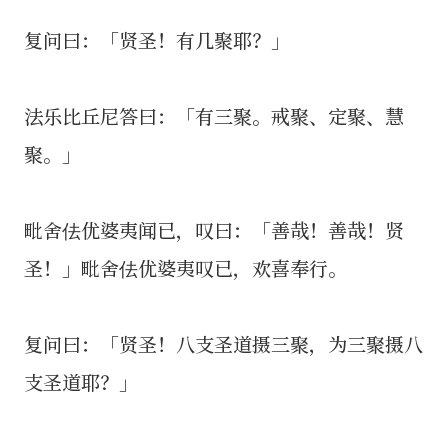
复问曰：「贤圣！有几聚耶？」
法乐比丘尼答曰：「有三聚。戒聚、定聚、慧
聚。」
毗舍佉优婆夷闻已，叹曰：「善哉！善哉！贤
圣！」毗舍佉优婆夷叹已，欢喜奉行。
复问曰：「贤圣！八支圣道摄三聚，为三聚摄八
支圣道耶？」