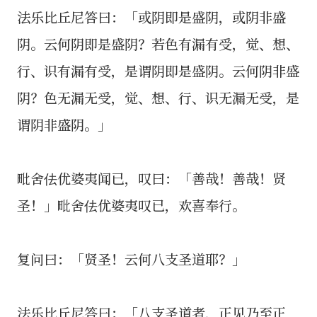
法乐比丘尼答曰：「或阴即是盛阴，或阴非盛
阴。云何阴即是盛阴？若色有漏有受，觉、想、
行、识有漏有受，是谓阴即是盛阴。云何阴非盛
阴？色无漏无受，觉、想、行、识无漏无受，是
谓阴非盛阴。」
毗舍佉优婆夷闻已，叹曰：「善哉！善哉！贤
圣！」毗舍佉优婆夷叹已，欢喜奉行。
复问曰：「贤圣！云何八支圣道耶？」
法乐比丘尼答曰：「八支圣道者，正见乃至正