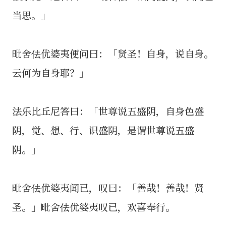
当思。」
毗舍佉优婆夷便问曰：「贤圣！自身，说自身。
云何为自身耶？」
法乐比丘尼答曰：「世尊说五盛阴，自身色盛
阴，觉、想、行、识盛阴，是谓世尊说五盛
阴。」
毗舍佉优婆夷闻已，叹曰：「善哉！善哉！贤
圣。」毗舍佉优婆夷叹已，欢喜奉行。