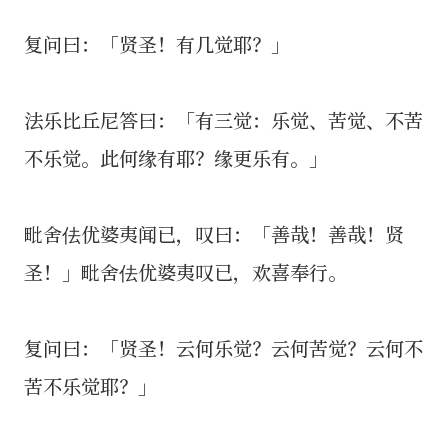
复问曰：「贤圣！有几觉耶？」
法乐比丘尼答曰：「有三觉：乐觉、苦觉、不苦
不乐觉。此何缘有耶？缘更乐有。」
毗舍佉优婆夷闻已，叹曰：「善哉！善哉！贤
圣！」毗舍佉优婆夷叹已，欢喜奉行。
复问曰：「贤圣！云何乐觉？云何苦觉？云何不
苦不乐觉耶？」