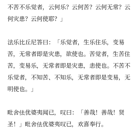
不苦不乐觉者，云何乐？云何苦？云何无常？云
何灾患？云何使耶？」
法乐比丘尼答曰：「乐觉者，生乐住乐，变易
苦，无常者即是灾患，欲使也。苦觉者，生苦住
苦，变易乐，无常者即是灾患，恚使也。不苦不
乐觉者，不知苦、不知乐，无常者即是变易，无
明使也。」
毗舍佉优婆夷闻已，叹曰：「善哉！善哉！贤
圣！」毗舍佉优婆夷叹已，欢喜奉行。