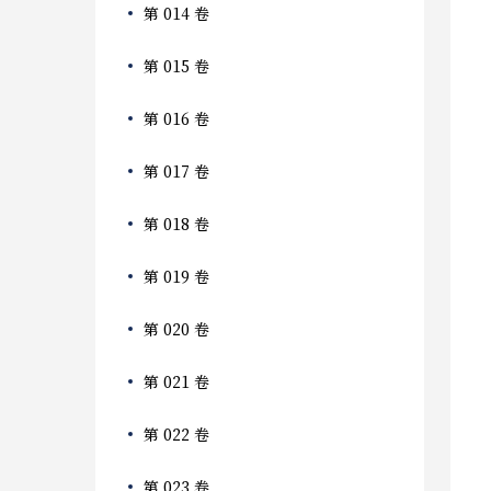
第 014 卷
第 015 卷
第 016 卷
第 017 卷
第 018 卷
第 019 卷
第 020 卷
第 021 卷
第 022 卷
第 023 卷