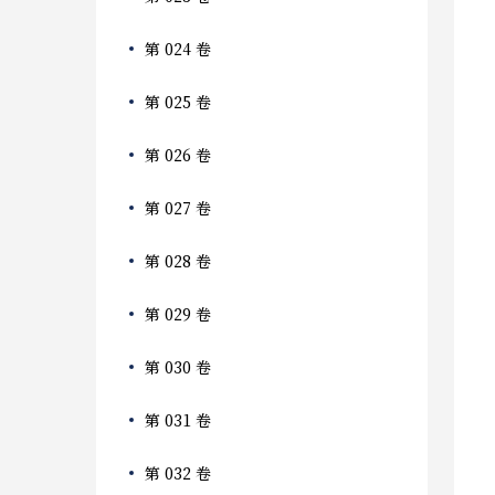
第 024 卷
第 025 卷
第 026 卷
第 027 卷
第 028 卷
第 029 卷
第 030 卷
第 031 卷
第 032 卷