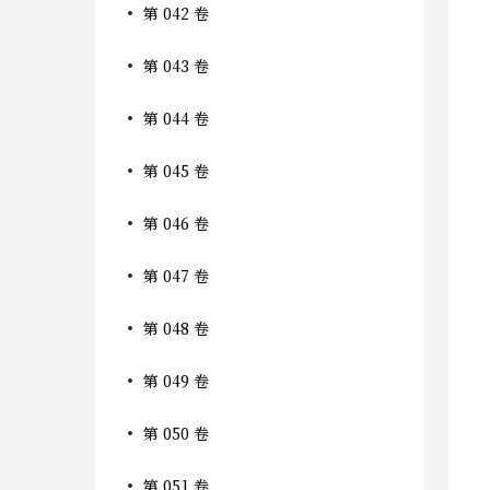
第 042 卷
第 043 卷
第 044 卷
第 045 卷
第 046 卷
第 047 卷
第 048 卷
第 049 卷
第 050 卷
第 051 卷