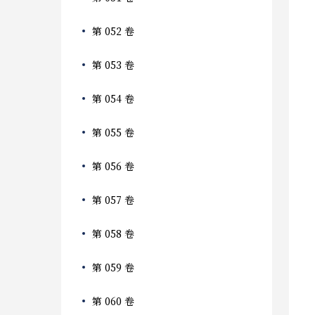
第 052 卷
第 053 卷
第 054 卷
第 055 卷
第 056 卷
第 057 卷
第 058 卷
第 059 卷
第 060 卷