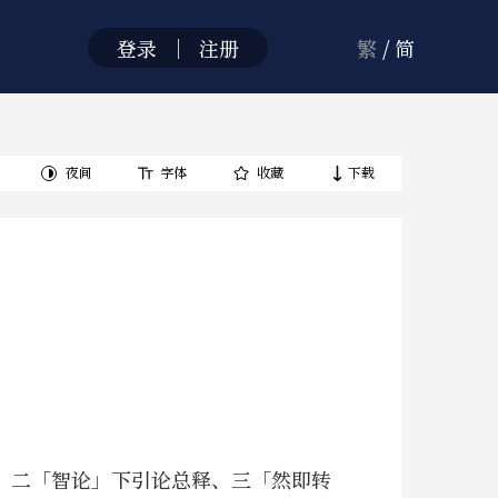
登录
｜
注册
繁
/
简
夜间
字体
收藏
下载