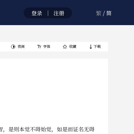
登录
｜
注册
繁
/
简
夜间
字体
收藏
下载